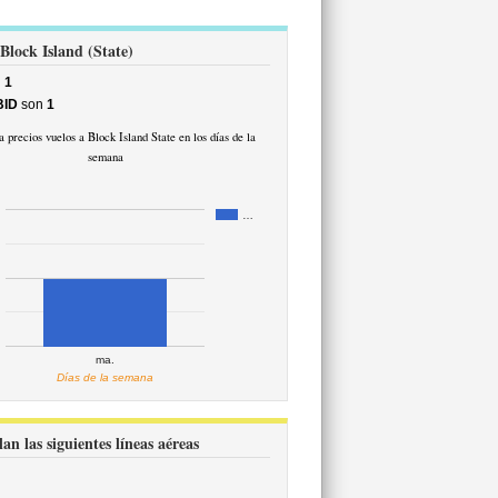
Block Island (State)
n
1
BID
son
1
 precios vuelos a Block Island State en los días de la
semana
…
ma.
Días de la semana
n las siguientes líneas aéreas