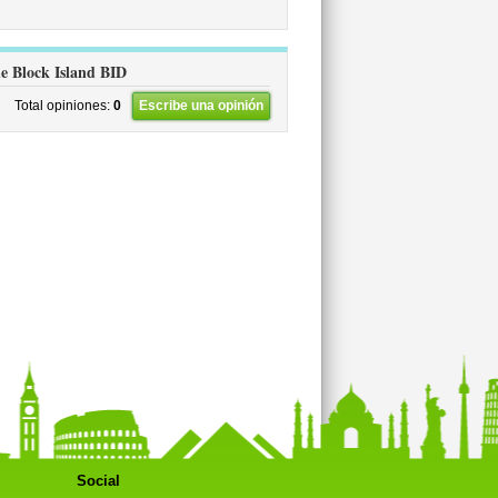
de Block Island BID
Total opiniones:
0
Escribe una opinión
Social