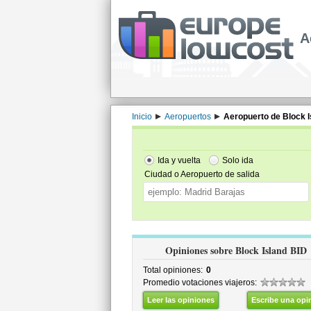
A
Inicio
Aeropuertos
Aeropuerto de Block I
Ida y vuelta
Solo ida
Ciudad o Aeropuerto de salida
Opiniones sobre Block Island BID
Total opiniones:
0
Promedio votaciones viajeros:
Leer las opiniones
Escribe una opi