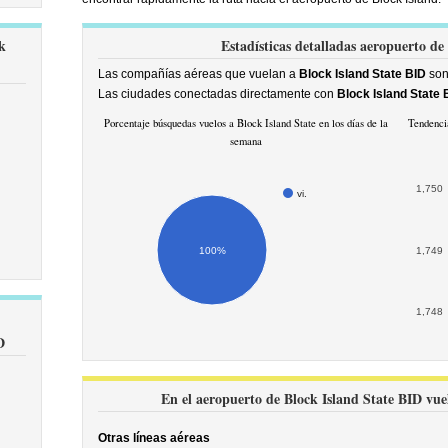
k
Estadísticas detalladas aeropuerto de 
Las compañías aéreas que vuelan a
Block Island State BID
so
Las ciudades conectadas directamente con
Block Island State 
Porcentaje búsquedas vuelos a Block Island State en los días de la
Tendencia
semana
1,750
vi.
100%
1,749
1,748
D
En el aeropuerto de Block Island State BID vuela
Otras líneas aéreas