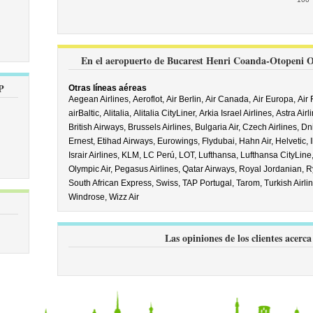
En el aeropuerto de Bucarest Henri Coanda-Otopeni OTP
P
Otras líneas aéreas
Aegean Airlines,
Aeroflot,
Air Berlin,
Air Canada,
Air Europa,
Air
airBaltic,
Alitalia,
Alitalia CityLiner,
Arkia Israel Airlines,
Astra Airl
British Airways,
Brussels Airlines,
Bulgaria Air,
Czech Airlines,
Dn
Ernest,
Etihad Airways,
Eurowings,
Flydubai,
Hahn Air,
Helvetic,
Israir Airlines,
KLM,
LC Perú,
LOT,
Lufthansa,
Lufthansa CityLine
Olympic Air,
Pegasus Airlines,
Qatar Airways,
Royal Jordanian,
R
South African Express,
Swiss,
TAP Portugal,
Tarom,
Turkish Airli
Windrose,
Wizz Air
Las opiniones de los clientes acer