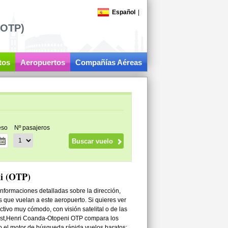
Español
|
(OTP)
tos
Aeropuertos
Compañías Aéreas
eso
Nº pasajeros
i (OTP)
nformaciones detalladas sobre la dirección,
as que vuelan a este aeropuerto. Si quieres ver
ctivo muy cómodo, con visión satelital o de las
arest,Henri Coanda-Otopeni OTP compara los
do el motor de búsqueda rápida vuelos baratos: