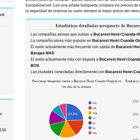
Europelowcost. Con una simple búsqueda compara los precios de l
la seguridad de reservar su vuelo siempre al mejor precio del merc
est
Estadísticas detalladas aeropuerto de Bucar
Las compañías aéreas que vuelan a
Bucarest Henri Coanda-O
La compañía aérea más popular en
Bucarest Henri Coanda-Ot
El vuelo actualmente más frecuente con salida de
Bucarest Hen
Barajas MAD
El vuelo actualmente más con llegada a
Bucarest Henri Coand
BCN
Las ciudades conectadas directamente con
Bucarest Henri Co
Porcentaje búsquedas vuelos a Bucarest Henri Coanda-Otopeni en
Tendencia 
los días de la semana
250
mi.
sá.
a-
ma.
24.3%
200
vi.
ju.
150
lu.
5150
do.
100