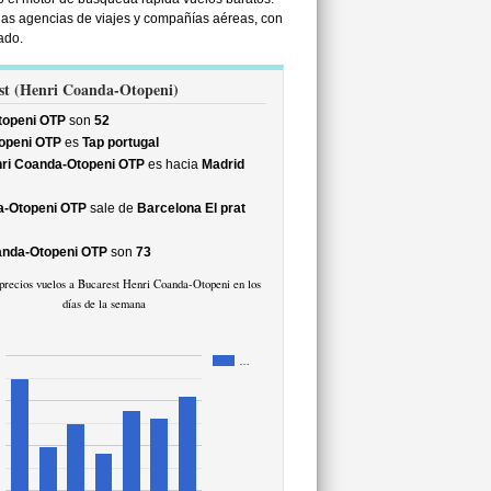
as agencias de viajes y compañías aéreas, con
ado.
est (Henri Coanda-Otopeni)
topeni OTP
son
52
openi OTP
es
Tap portugal
ri Coanda-Otopeni OTP
es hacia
Madrid
a-Otopeni OTP
sale de
Barcelona El prat
anda-Otopeni OTP
son
73
precios vuelos a Bucarest Henri Coanda-Otopeni en los
días de la semana
…