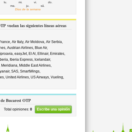
lu.
mi.
vi.
do.
ma.
ju.
sá.
Días de la semana
 vuelan las siguientes líneas aéreas
 France,
Air Italy,
Air Moldova,
Air Serbia,
ines,
Austrian Airlines,
Blue Air,
iproavia,
easyJet,
El Al,
Ellinair,
Emirates,
Iberia,
Iberia Express,
Icelandair,
,
Meridiana,
Middle East Airlines,
yanair,
SAS,
SmartWings,
nes,
United Airlines,
US Airways,
Vueling,
ca de Bucarest OTP
Total opiniones:
0
Escribe una opinión