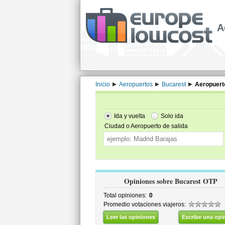
A
Inicio
Aeropuertos
Bucarest
Aeropuert
Ida y vuelta
Solo ida
Ciudad o Aeropuerto de salida
Opiniones sobre Bucarest OTP
Total opiniones:
0
Promedio votaciones viajeros:
Leer las opiniones
Escribe una opi