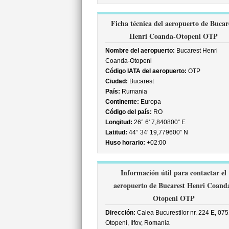
Ficha técnica del aeropuerto de Bucar
Henri Coanda-Otopeni OTP
Nombre del aeropuerto:
Bucarest Henri
Coanda-Otopeni
Código IATA del aeropuerto:
OTP
Ciudad:
Bucarest
País:
Rumania
Continente:
Europa
Código del país:
RO
Longitud:
26° 6' 7,840800” E
Latitud:
44° 34' 19,779600” N
Huso horario:
+02:00
Información útil para contactar el
aeropuerto de Bucarest Henri Coand
Otopeni OTP
Dirección:
Calea Bucurestilor nr. 224 E, 07
Otopeni, IIfov, Romania