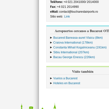
Teléfono:
+4 021 2041000/ 2014000
Fax:
+4 021 2014990
eMail:
contact@bucharestairports.ro
Sitio web:
Link
Aeropuertos cercanos a Bucarest OT
Bucarest Baneasa-aurel Vlaicu (8km)
Craiova International (178km)
Constanta Mihail Kogalniceanu (191km)
Sibiu International (207km)
Bacau George Enescu (226km)
Visite también
Vuelos a Bucarest
Hoteles en Bucarest