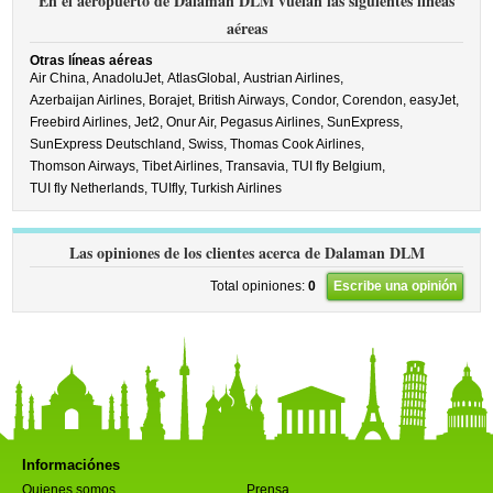
En el aeropuerto de Dalaman DLM vuelan las siguientes líneas
aéreas
Otras líneas aéreas
Air China,
AnadoluJet,
AtlasGlobal,
Austrian Airlines,
Azerbaijan Airlines,
Borajet,
British Airways,
Condor,
Corendon,
easyJet,
Freebird Airlines,
Jet2,
Onur Air,
Pegasus Airlines,
SunExpress,
SunExpress Deutschland,
Swiss,
Thomas Cook Airlines,
Thomson Airways,
Tibet Airlines,
Transavia,
TUI fly Belgium,
TUI fly Netherlands,
TUIfly,
Turkish Airlines
Las opiniones de los clientes acerca de Dalaman DLM
Total opiniones:
0
Escribe una opinión
Informaciónes
Quienes somos
Prensa