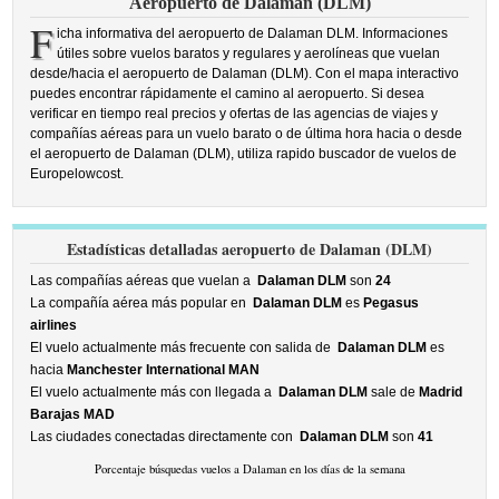
Aeropuerto de Dalaman (DLM)
F
icha informativa del aeropuerto de Dalaman DLM. Informaciones
útiles sobre vuelos baratos y regulares y aerolíneas que vuelan
desde/hacia el aeropuerto de Dalaman (DLM). Con el mapa interactivo
puedes encontrar rápidamente el camino al aeropuerto. Si desea
verificar en tiempo real precios y ofertas de las agencias de viajes y
compañías aéreas para un vuelo barato o de última hora hacia o desde
el aeropuerto de Dalaman (DLM), utiliza rapido buscador de vuelos de
Europelowcost.
Estadísticas detalladas aeropuerto de Dalaman (DLM)
Las compañías aéreas que vuelan a
Dalaman DLM
son
24
La compañía aérea más popular en
Dalaman DLM
es
Pegasus
airlines
El vuelo actualmente más frecuente con salida de
Dalaman DLM
es
hacia
Manchester International MAN
El vuelo actualmente más con llegada a
Dalaman DLM
sale de
Madrid
Barajas MAD
Las ciudades conectadas directamente con
Dalaman DLM
son
41
Porcentaje búsquedas vuelos a Dalaman en los días de la semana