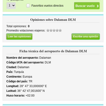
Favoritos vuelos directos
Opiniones sobre Dalaman DLM
Total opiniones:
0
Promedio votaciones viajeros:
Leer las opiniones
Escribe una opinión
Ficha técnica del aeropuerto de Dalaman DLM
Nombre del aeropuerto:
Dalaman
Código IATA del aeropuerto:
DLM
Ciudad:
Dalaman
País:
Turquía
Continente:
Europa
Código del país:
TR
Longitud:
28° 47' 33,000000” E
Latitud:
36° 42' 47,001600” N
Huso horario:
+02:00