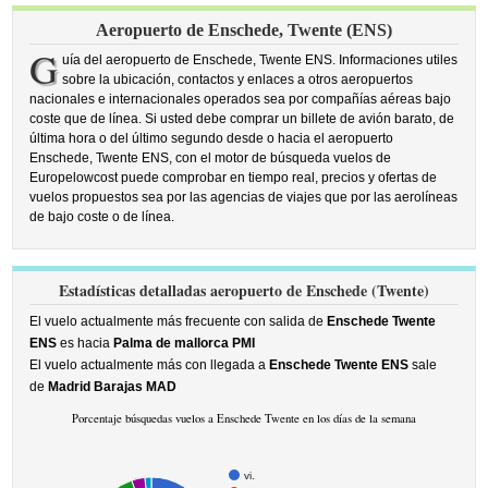
Aeropuerto de Enschede, Twente (ENS)
G
uía del aeropuerto de Enschede, Twente ENS. Informaciones utiles
sobre la ubicación, contactos y enlaces a otros aeropuertos
nacionales e internacionales operados sea por compañías aéreas bajo
coste que de línea. Si usted debe comprar un billete de avión barato, de
última hora o del último segundo desde o hacia el aeropuerto
Enschede, Twente ENS, con el motor de búsqueda vuelos de
Europelowcost puede comprobar en tiempo real, precios y ofertas de
vuelos propuestos sea por las agencias de viajes que por las aerolíneas
de bajo coste o de línea.
Estadísticas detalladas aeropuerto de Enschede (Twente)
El vuelo actualmente más frecuente con salida de
Enschede Twente
ENS
es hacia
Palma de mallorca PMI
El vuelo actualmente más con llegada a
Enschede Twente ENS
sale
de
Madrid Barajas MAD
Porcentaje búsquedas vuelos a Enschede Twente en los días de la semana
vi.