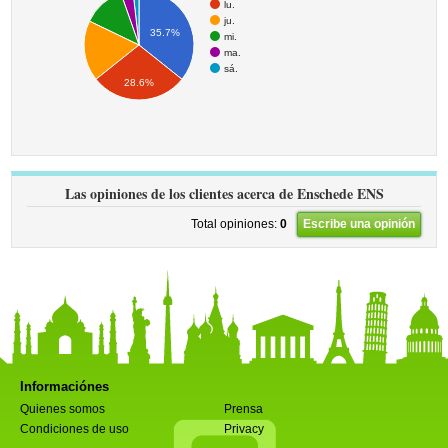
lu.
ju.
35.7%
mi.
ma.
sá.
28.6%
Las opiniones de los clientes acerca de Enschede ENS
Total opiniones:
0
Escribe una opinión
Informaciónes
Quienes somos
Prensa
Condiciones de uso
Privacy