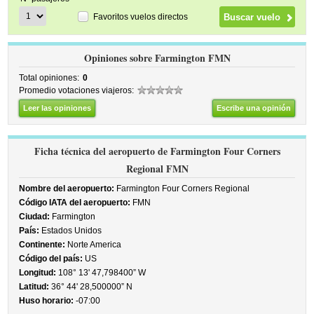
Favoritos vuelos directos
Opiniones sobre Farmington FMN
Total opiniones:
0
Promedio votaciones viajeros:
Leer las opiniones
Escribe una opinión
Ficha técnica del aeropuerto de Farmington Four Corners
Regional FMN
Nombre del aeropuerto:
Farmington Four Corners Regional
Código IATA del aeropuerto:
FMN
Ciudad:
Farmington
País:
Estados Unidos
Continente:
Norte America
Código del país:
US
Longitud:
108° 13' 47,798400” W
Latitud:
36° 44' 28,500000” N
Huso horario:
-07:00