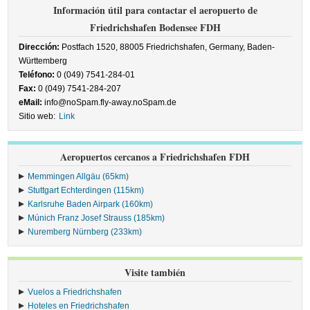
Información útil para contactar el aeropuerto de
Friedrichshafen Bodensee FDH
Dirección:
Postfach 1520, 88005 Friedrichshafen, Germany, Baden-
Württemberg
Teléfono:
0 (049) 7541-284-01
Fax:
0 (049) 7541-284-207
eMail:
info@noSpam.fly-away.noSpam.de
Sitio web:
Link
Aeropuertos cercanos a Friedrichshafen FDH
Memmingen Allgäu (65km)
Stuttgart Echterdingen (115km)
Karlsruhe Baden Airpark (160km)
Múnich Franz Josef Strauss (185km)
Nuremberg Nürnberg (233km)
Visite también
Vuelos a Friedrichshafen
Hoteles en Friedrichshafen