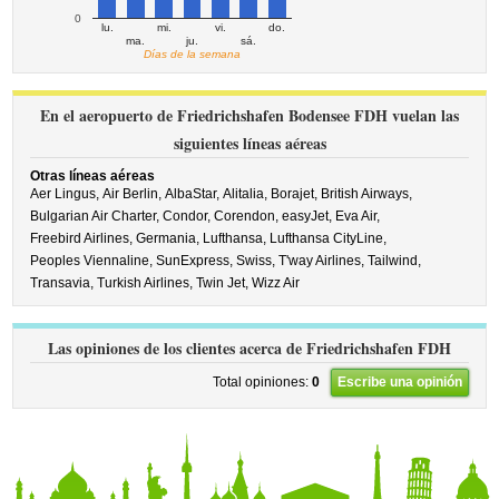
0
lu.
mi.
vi.
do.
ma.
ju.
sá.
Días de la semana
En el aeropuerto de Friedrichshafen Bodensee FDH vuelan las
siguientes líneas aéreas
Otras líneas aéreas
Aer Lingus,
Air Berlin,
AlbaStar,
Alitalia,
Borajet,
British Airways,
Bulgarian Air Charter,
Condor,
Corendon,
easyJet,
Eva Air,
Freebird Airlines,
Germania,
Lufthansa,
Lufthansa CityLine,
Peoples Viennaline,
SunExpress,
Swiss,
T'way Airlines,
Tailwind,
Transavia,
Turkish Airlines,
Twin Jet,
Wizz Air
Las opiniones de los clientes acerca de Friedrichshafen FDH
Total opiniones:
0
Escribe una opinión