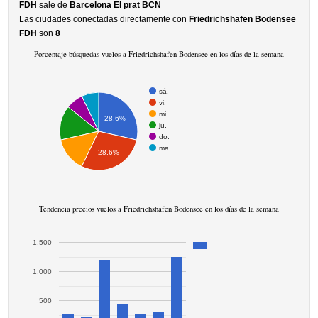
FDH
sale de
Barcelona El prat BCN
Las ciudades conectadas directamente con
Friedrichshafen Bodensee
FDH
son
8
Porcentaje búsquedas vuelos a Friedrichshafen Bodensee en los días de la semana
sá.
vi.
mi.
28.6%
ju.
do.
ma.
28.6%
Tendencia precios vuelos a Friedrichshafen Bodensee en los días de la semana
1,500
…
1,000
500