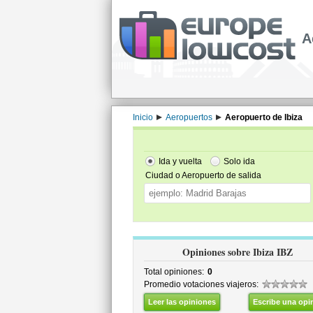
A
Inicio
Aeropuertos
Aeropuerto de Ibiza
Ida y vuelta
Solo ida
Ciudad o Aeropuerto de salida
Opiniones sobre Ibiza IBZ
Total opiniones:
0
Promedio votaciones viajeros:
Leer las opiniones
Escribe una opi