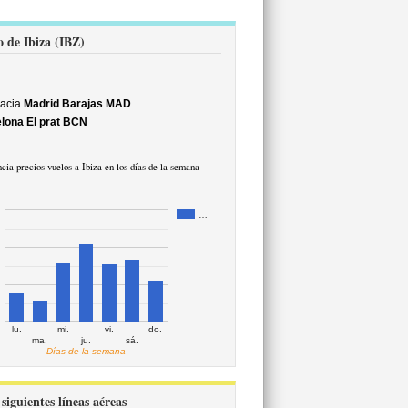
o de Ibiza (IBZ)
acia
Madrid Barajas MAD
lona El prat BCN
cia precios vuelos a Ibiza en los días de la semana
…
lu.
mi.
vi.
do.
ma.
ju.
sá.
Días de la semana
siguientes líneas aéreas