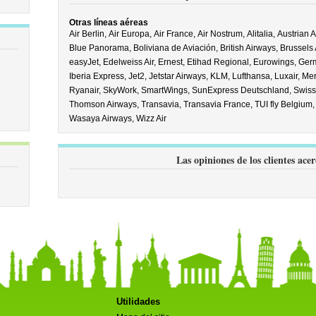
Otras líneas aéreas
Air Berlin,
Air Europa,
Air France,
Air Nostrum,
Alitalia,
Austrian A
Blue Panorama,
Boliviana de Aviación,
British Airways,
Brussels 
easyJet,
Edelweiss Air,
Ernest,
Etihad Regional,
Eurowings,
Ger
Iberia Express,
Jet2,
Jetstar Airways,
KLM,
Lufthansa,
Luxair,
Mer
Ryanair,
SkyWork,
SmartWings,
SunExpress Deutschland,
Swiss
Thomson Airways,
Transavia,
Transavia France,
TUI fly Belgium
Wasaya Airways,
Wizz Air
Las opiniones de los clientes ace
Utilidades