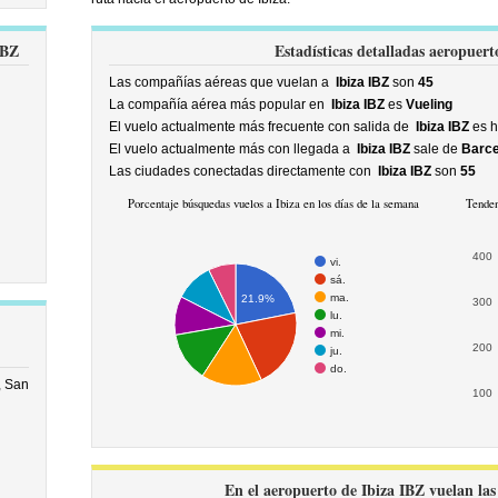
IBZ
Estadísticas detalladas aeropuert
Las compañías aéreas que vuelan a
Ibiza IBZ
son
45
La compañía aérea más popular en
Ibiza IBZ
es
Vueling
El vuelo actualmente más frecuente con salida de
Ibiza IBZ
es h
El vuelo actualmente más con llegada a
Ibiza IBZ
sale de
Barce
Las ciudades conectadas directamente con
Ibiza IBZ
son
55
Porcentaje búsquedas vuelos a Ibiza en los días de la semana
Tenden
400
vi.
sá.
ma.
21.9%
300
lu.
mi.
200
ju.
do.
, San
100
En el aeropuerto de Ibiza IBZ vuelan las 