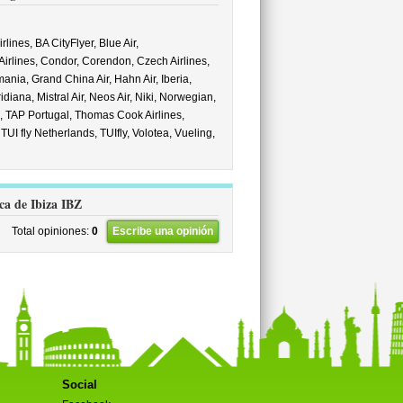
irlines,
BA CityFlyer,
Blue Air,
Airlines,
Condor,
Corendon,
Czech Airlines,
mania,
Grand China Air,
Hahn Air,
Iberia,
idiana,
Mistral Air,
Neos Air,
Niki,
Norwegian,
,
TAP Portugal,
Thomas Cook Airlines,
,
TUI fly Netherlands,
TUIfly,
Volotea,
Vueling,
rca de Ibiza IBZ
Total opiniones:
0
Escribe una opinión
Social