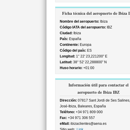
Ficha técnica del aeropuerto de Ibiza 
Nombre del aeropuerto:
Ibiza
Código IATA del aeropuerto:
IBZ
Ciudad:
Ibiza
País:
España
Continente:
Europa
Código del país:
ES
Longitud:
1° 22' 23,221200” E
Latitud:
38° 52' 22,288800” N
Huso horario:
+01:00
Información útil para contactar el
aeropuerto de Ibiza IBZ
Dirección:
07817 Sant Jordi de Ses Salines
José-Ibiza, Baleares, España
Teléfono:
+34 971 809 000
Fax:
+34 971 306 557
eMail:
ibizaclientes@aena.es
Sitio web:
Link