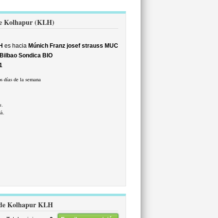
 de Kolhapur (KLH)
H
es hacia
Múnich Franz josef strauss MUC
Bilbao Sondica BIO
1
s días de la semana
u.
á.
ca de Kolhapur KLH