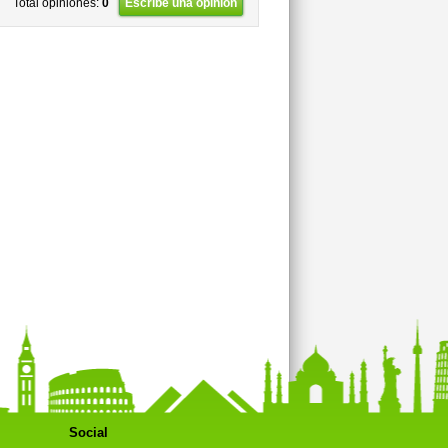
Total opiniones:
0
Escribe una opinión
Social