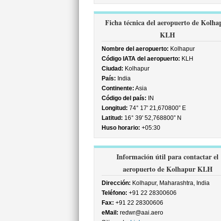
Ficha técnica del aeropuerto de Kolha
KLH
Nombre del aeropuerto:
Kolhapur
Código IATA del aeropuerto:
KLH
Ciudad:
Kolhapur
País:
India
Continente:
Asia
Código del país:
IN
Longitud:
74° 17' 21,670800” E
Latitud:
16° 39' 52,768800” N
Huso horario:
+05:30
Información útil para contactar el
aeropuerto de Kolhapur KLH
Dirección:
Kolhapur, Maharashtra, India
Teléfono:
+91 22 28300606
Fax:
+91 22 28300606
eMail:
redwr@aai.aero