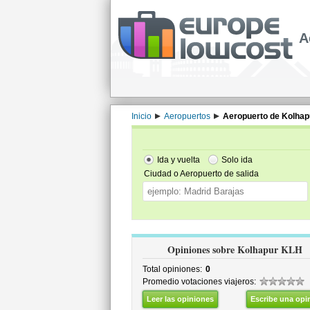
A
Inicio
Aeropuertos
Aeropuerto de Kolhap
Ida y vuelta
Solo ida
Ciudad o Aeropuerto de salida
Opiniones sobre Kolhapur KLH
Total opiniones:
0
Promedio votaciones viajeros:
Leer las opiniones
Escribe una opi