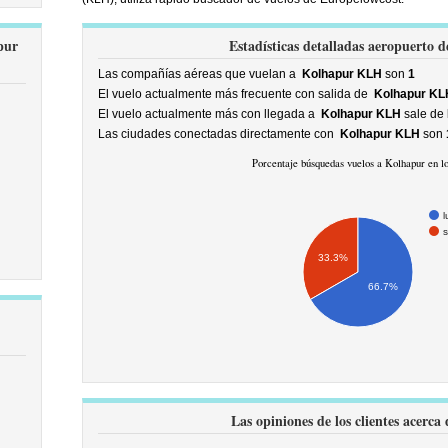
pur
Estadísticas detalladas aeropuerto
Las compañías aéreas que vuelan a
Kolhapur KLH
son
1
El vuelo actualmente más frecuente con salida de
Kolhapur KL
El vuelo actualmente más con llegada a
Kolhapur KLH
sale de
Las ciudades conectadas directamente con
Kolhapur KLH
son
Porcentaje búsquedas vuelos a Kolhapur en lo
l
s
33.3%
66.7%
Las opiniones de los clientes acer