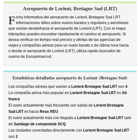
Aeropuerto de Lorient, Bretagne Sud (LRT)
F
icha informativa del aeropuerto de Lorient, Bretagne Sud LRT.
Informaciones útiles sobre vuelos baratos y regulares y aerolíneas
que vuelan desde/hacia el aeropuerto de Lorient (LRT). Con el mapa
interactivo puedes encontrar rápidamente el camino al aeropuerto. Si
desea verificar en tiempo real precios y ofertas de las agencias de
viajes y compañías aéreas para un vuelo barato o de última hora hacia
o desde el aeropuerto de Lorient (LRT), utiliza rapido buscador de
vuelos de Europelowcost.
Estadísticas detalladas aeropuerto de Lorient (Bretagne Sud)
Las compañías aéreas que vuelan a
Lorient Bretagne Sud LRT
son
4
La compañía aérea más popular en
Lorient Bretagne Sud LRT
es
Air
france
El vuelo actualmente más frecuente con salida de
Lorient Bretagne
Sud LRT
es hacia
Reus REU
El vuelo actualmente más con llegada a
Lorient Bretagne Sud LRT
sale
de
Santiago de compostela SCQ
Las ciudades conectadas directamente con
Lorient Bretagne Sud LRT
son
2