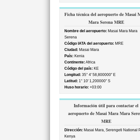
Ficha técnica del aeropuerto de Masai 
Mara Serena MRE
Nombre del aeropuerto:
Masai Mara Mara
Serena
Código IATA del aeropuerto:
MRE
Ciudad:
Masai Mara
País:
Kenia
Continente:
Africa
Código del país:
KE
Longitud:
35° 4' 58,800000” E
Latitud:
1° 10' 1,200000” S
Huso horario:
+03:00
Información útil para contactar el
aeropuerto de Masai Mara Mara Sere
MRE
Dirección:
Masai Mara, Serengeti National P
Kenya