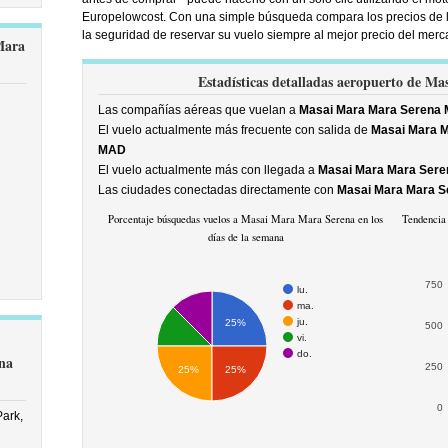
Europelowcost. Con una simple búsqueda compara los precios de l
la seguridad de reservar su vuelo siempre al mejor precio del merc
Mara
Estadísticas detalladas aeropuerto de M
Las compañías aéreas que vuelan a
Masai Mara Mara Serena
El vuelo actualmente más frecuente con salida de
Masai Mara 
MAD
El vuelo actualmente más con llegada a
Masai Mara Mara Ser
Las ciudades conectadas directamente con
Masai Mara Mara 
Porcentaje búsquedas vuelos a Masai Mara Mara Serena en los
Tendencia
días de la semana
750
lu.
ma.
ju.
25%
500
vi.
do.
na
250
25%
25%
0
ark,