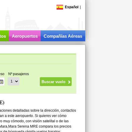
Español
|
tos
Aeropuertos
Compañías Aéreas
eso
Nº pasajeros
E)
iones detalladas sobre la dirección, contactos
lan a este aeropuerto. Si quieres ver cómo
vo muy cómodo, con visión satelital o de las
ai Mara,Mara Serena MRE compara los precios
tor de búsqueda rápida vuelos baratos: