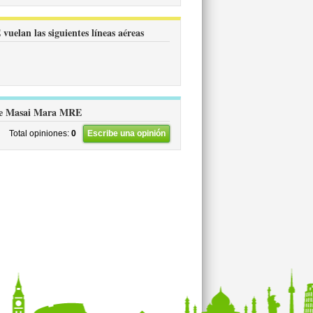
elan las siguientes líneas aéreas
a de Masai Mara MRE
Total opiniones:
0
Escribe una opinión