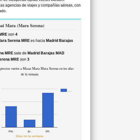
as agencias de viajes y compañías aéreas, con
ado.
asai Mara (Mara Serena)
 MRE
son
4
Mara Serena MRE
es hacia
Madrid Barajas
ena MRE
sale de
Madrid Barajas MAD
Serena MRE
son
3
 precios vuelos a Masai Mara Mara Serena en los días
de la semana
…
ma.
ju.
do.
Días de la semana