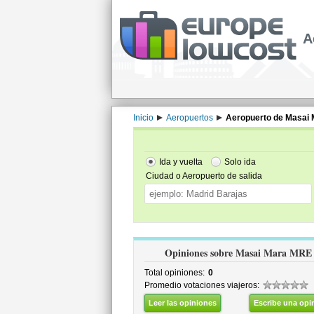
A
Inicio
Aeropuertos
Aeropuerto de Masai 
Ida y vuelta
Solo ida
Ciudad o Aeropuerto de salida
Opiniones sobre Masai Mara MRE
Total opiniones:
0
Promedio votaciones viajeros:
Leer las opiniones
Escribe una opi