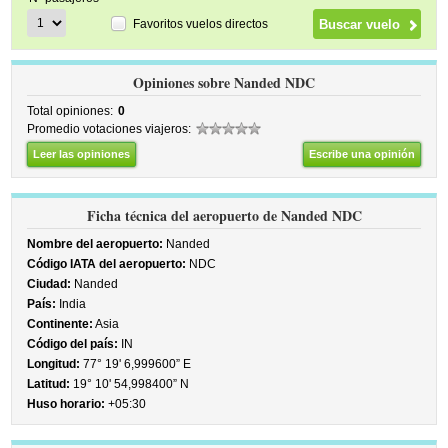
Favoritos vuelos directos
Opiniones sobre Nanded NDC
Total opiniones:
0
Promedio votaciones viajeros:
Leer las opiniones
Escribe una opinión
Ficha técnica del aeropuerto de Nanded NDC
Nombre del aeropuerto:
Nanded
Código IATA del aeropuerto:
NDC
Ciudad:
Nanded
País:
India
Continente:
Asia
Código del país:
IN
Longitud:
77° 19' 6,999600” E
Latitud:
19° 10' 54,998400” N
Huso horario:
+05:30