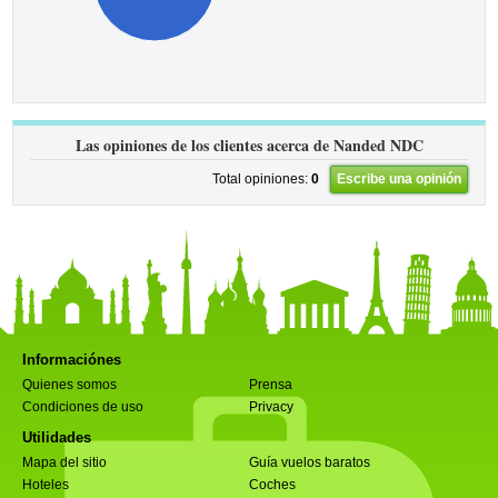
Las opiniones de los clientes acerca de Nanded NDC
Total opiniones:
0
Escribe una opinión
Informaciónes
Quienes somos
Prensa
Condiciones de uso
Privacy
Utilidades
Mapa del sitio
Guía vuelos baratos
Hoteles
Coches