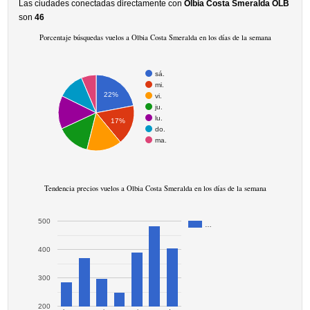
Las ciudades conectadas directamente con
Olbia Costa Smeralda OLB
son
46
Porcentaje búsquedas vuelos a Olbia Costa Smeralda en los días de la semana
sá.
mi.
22%
vi.
ju.
lu.
17%
do.
ma.
Tendencia precios vuelos a Olbia Costa Smeralda en los días de la semana
500
…
400
300
200