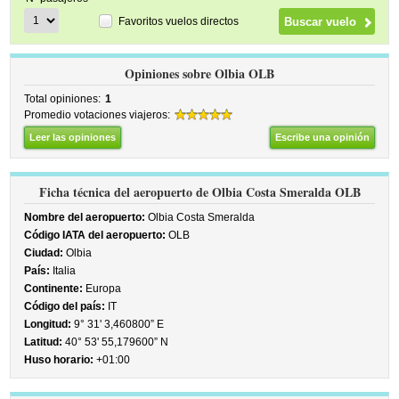
Favoritos vuelos directos
Opiniones sobre Olbia OLB
Total opiniones:
1
Promedio votaciones viajeros:
Leer las opiniones
Escribe una opinión
Ficha técnica del aeropuerto de Olbia Costa Smeralda OLB
Nombre del aeropuerto:
Olbia Costa Smeralda
Código IATA del aeropuerto:
OLB
Ciudad:
Olbia
País:
Italia
Continente:
Europa
Código del país:
IT
Longitud:
9° 31' 3,460800” E
Latitud:
40° 53' 55,179600” N
Huso horario:
+01:00