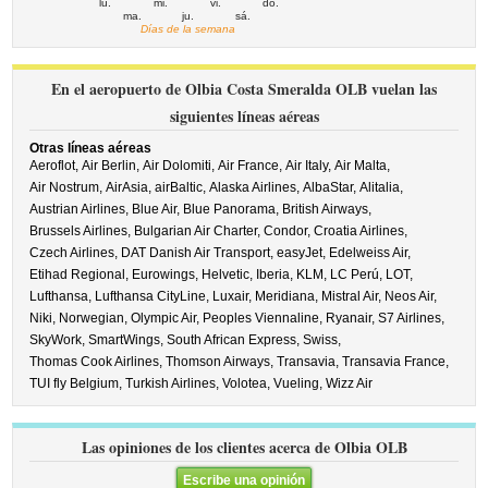
lu.
mi.
vi.
do.
ma.
ju.
sá.
Días de la semana
En el aeropuerto de Olbia Costa Smeralda OLB vuelan las
siguientes líneas aéreas
Otras líneas aéreas
Aeroflot,
Air Berlin,
Air Dolomiti,
Air France,
Air Italy,
Air Malta,
Air Nostrum,
AirAsia,
airBaltic,
Alaska Airlines,
AlbaStar,
Alitalia,
Austrian Airlines,
Blue Air,
Blue Panorama,
British Airways,
Brussels Airlines,
Bulgarian Air Charter,
Condor,
Croatia Airlines,
Czech Airlines,
DAT Danish Air Transport,
easyJet,
Edelweiss Air,
Etihad Regional,
Eurowings,
Helvetic,
Iberia,
KLM,
LC Perú,
LOT,
Lufthansa,
Lufthansa CityLine,
Luxair,
Meridiana,
Mistral Air,
Neos Air,
Niki,
Norwegian,
Olympic Air,
Peoples Viennaline,
Ryanair,
S7 Airlines,
SkyWork,
SmartWings,
South African Express,
Swiss,
Thomas Cook Airlines,
Thomson Airways,
Transavia,
Transavia France,
TUI fly Belgium,
Turkish Airlines,
Volotea,
Vueling,
Wizz Air
Las opiniones de los clientes acerca de Olbia OLB
Escribe una opinión