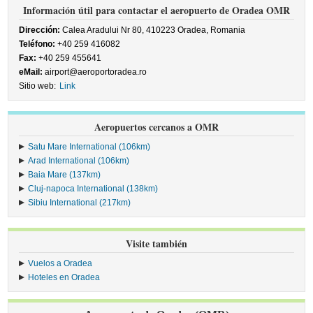
Información útil para contactar el aeropuerto de Oradea OMR
Dirección:
Calea Aradului Nr 80, 410223 Oradea, Romania
Teléfono:
+40 259 416082
Fax:
+40 259 455641
eMail:
airport@aeroportoradea.ro
Sitio web:
Link
Aeropuertos cercanos a OMR
Satu Mare International (106km)
Arad International (106km)
Baia Mare (137km)
Cluj-napoca International (138km)
Sibiu International (217km)
Visite también
Vuelos a Oradea
Hoteles en Oradea