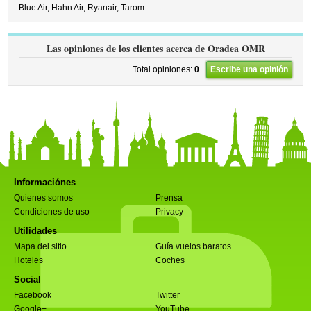
Blue Air,
Hahn Air,
Ryanair,
Tarom
Las opiniones de los clientes acerca de Oradea OMR
Total opiniones:
0
Escribe una opinión
Informaciónes
Quienes somos
Prensa
Condiciones de uso
Privacy
Utilidades
Mapa del sitio
Guía vuelos baratos
Hoteles
Coches
Social
Facebook
Twitter
Google+
YouTube