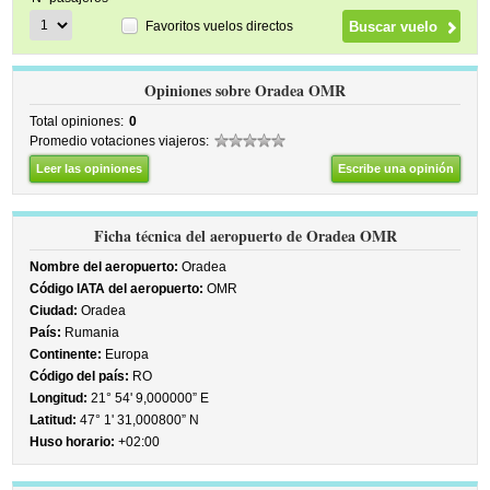
Favoritos vuelos directos
Opiniones sobre Oradea OMR
Total opiniones:
0
Promedio votaciones viajeros:
Leer las opiniones
Escribe una opinión
Ficha técnica del aeropuerto de Oradea OMR
Nombre del aeropuerto:
Oradea
Código IATA del aeropuerto:
OMR
Ciudad:
Oradea
País:
Rumania
Continente:
Europa
Código del país:
RO
Longitud:
21° 54' 9,000000” E
Latitud:
47° 1' 31,000800” N
Huso horario:
+02:00