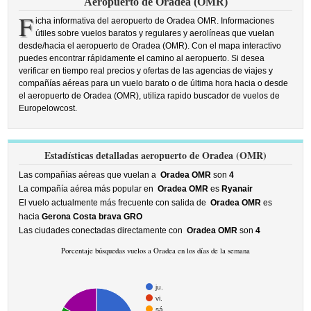
Aeropuerto de Oradea (OMR)
F
icha informativa del aeropuerto de Oradea OMR. Informaciones
útiles sobre vuelos baratos y regulares y aerolíneas que vuelan
desde/hacia el aeropuerto de Oradea (OMR). Con el mapa interactivo
puedes encontrar rápidamente el camino al aeropuerto. Si desea
verificar en tiempo real precios y ofertas de las agencias de viajes y
compañías aéreas para un vuelo barato o de última hora hacia o desde
el aeropuerto de Oradea (OMR), utiliza rapido buscador de vuelos de
Europelowcost.
Estadísticas detalladas aeropuerto de Oradea (OMR)
Las compañías aéreas que vuelan a
Oradea OMR
son
4
La compañía aérea más popular en
Oradea OMR
es
Ryanair
El vuelo actualmente más frecuente con salida de
Oradea OMR
es
hacia
Gerona Costa brava GRO
Las ciudades conectadas directamente con
Oradea OMR
son
4
Porcentaje búsquedas vuelos a Oradea en los días de la semana
ju.
vi.
sá.