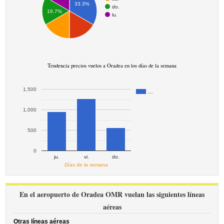
33.3%
do.
16.7%
lu.
Tendencia precios vuelos a Oradea en los días de la semana
1,500
…
1,000
500
0
ju.
vi.
do.
Días de la semana
En el aeropuerto de Oradea OMR vuelan las siguientes líneas
aéreas
Otras líneas aéreas