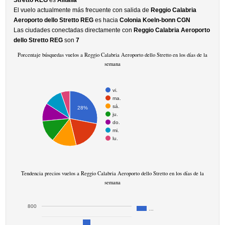
Stretto REG
es
Alitalia
El vuelo actualmente más frecuente con salida de
Reggio Calabria
Aeroporto dello Stretto REG
es hacia
Colonia Koeln-bonn CGN
Las ciudades conectadas directamente con
Reggio Calabria Aeroporto
dello Stretto REG
son
7
Porcentaje búsquedas vuelos a Reggio Calabria Aeroporto dello Stretto en los días de la
semana
vi.
ma.
sá.
28%
ju.
do.
mi.
lu.
Tendencia precios vuelos a Reggio Calabria Aeroporto dello Stretto en los días de la
semana
800
…