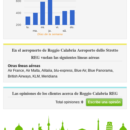
600
400
200
lu.
mi.
vi.
do.
ma.
ju.
sá.
Días de la semana
En el aeropuerto de Reggio Calabria Aeroporto dello Stretto
REG vuelan las siguientes líneas aéreas
Otras líneas aéreas
Air France,
Air Malta,
Alitalia,
blu-express,
Blue Air,
Blue Panorama,
British Airways,
KLM,
Meridiana
Las opiniones de los clientes acerca de Reggio Calabria REG
Total opiniones:
0
Escribe una opinión