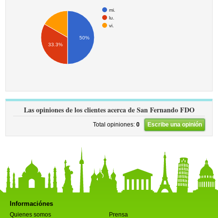
mi.
lu.
vi.
50%
33.3%
Las opiniones de los clientes acerca de San Fernando FDO
Total opiniones:
0
Escribe una opinión
Informaciónes
Quienes somos
Prensa