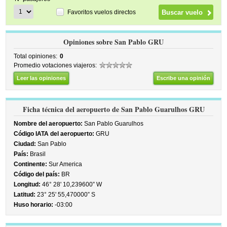
Favoritos vuelos directos
Opiniones sobre San Pablo GRU
Total opiniones:
0
Promedio votaciones viajeros:
Leer las opiniones
Escribe una opinión
Ficha técnica del aeropuerto de San Pablo Guarulhos GRU
Nombre del aeropuerto:
San Pablo Guarulhos
Código IATA del aeropuerto:
GRU
Ciudad:
San Pablo
País:
Brasil
Continente:
Sur America
Código del país:
BR
Longitud:
46° 28' 10,239600” W
Latitud:
23° 25' 55,470000” S
Huso horario:
-03:00