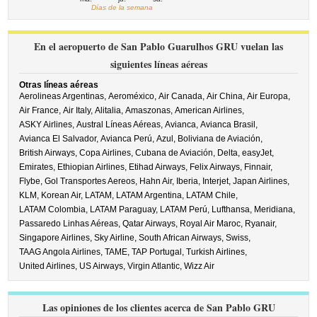
Días de la semana
En el aeropuerto de San Pablo Guarulhos GRU vuelan las
siguientes líneas aéreas
Otras líneas aéreas
Aerolineas Argentinas,
Aeroméxico,
Air Canada,
Air China,
Air Europa,
Air France,
Air Italy,
Alitalia,
Amaszonas,
American Airlines,
ASKY Airlines,
Austral Líneas Aéreas,
Avianca,
Avianca Brasil,
Avianca El Salvador,
Avianca Perú,
Azul,
Boliviana de Aviación,
British Airways,
Copa Airlines,
Cubana de Aviación,
Delta,
easyJet,
Emirates,
Ethiopian Airlines,
Etihad Airways,
Felix Airways,
Finnair,
Flybe,
Gol Transportes Aereos,
Hahn Air,
Iberia,
Interjet,
Japan Airlines,
KLM,
Korean Air,
LATAM,
LATAM Argentina,
LATAM Chile,
LATAM Colombia,
LATAM Paraguay,
LATAM Perú,
Lufthansa,
Meridiana,
Passaredo Linhas Aéreas,
Qatar Airways,
Royal Air Maroc,
Ryanair,
Singapore Airlines,
Sky Airline,
South African Airways,
Swiss,
TAAG Angola Airlines,
TAME,
TAP Portugal,
Turkish Airlines,
United Airlines,
US Airways,
Virgin Atlantic,
Wizz Air
Las opiniones de los clientes acerca de San Pablo GRU