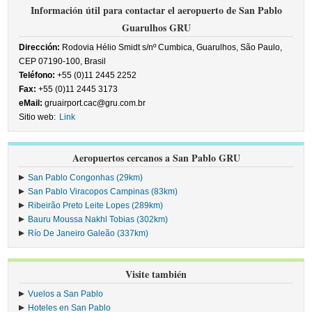
Información útil para contactar el aeropuerto de San Pablo
Guarulhos GRU
Dirección:
Rodovia Hélio Smidt s/nº Cumbica, Guarulhos, São Paulo,
CEP 07190-100, Brasil
Teléfono:
+55 (0)11 2445 2252
Fax:
+55 (0)11 2445 3173
eMail:
gruairport.cac@gru.com.br
Sitio web:
Link
Aeropuertos cercanos a San Pablo GRU
San Pablo Congonhas (29km)
San Pablo Viracopos Campinas (83km)
Ribeirão Preto Leite Lopes (289km)
Bauru Moussa Nakhl Tobias (302km)
Río De Janeiro Galeão (337km)
Visite también
Vuelos a San Pablo
Hoteles en San Pablo