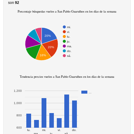
son
92
Porcentaje búsquedas vuelos a San Pablo Guarulhos en los días de la semana
mi.
vi.
20%
lu.
ju.
ma.
20%
do.
16%
sá.
Tendencia precios vuelos a San Pablo Guarulhos en los días de la semana
1,200
…
1,000
800
600
lu.
mi.
vi.
do.
ma.
ju.
sá.