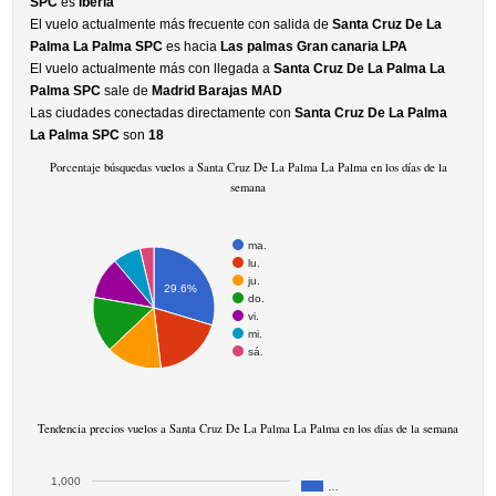
SPC
es
Iberia
El vuelo actualmente más frecuente con salida de
Santa Cruz De La
Palma La Palma SPC
es hacia
Las palmas Gran canaria LPA
El vuelo actualmente más con llegada a
Santa Cruz De La Palma La
Palma SPC
sale de
Madrid Barajas MAD
Las ciudades conectadas directamente con
Santa Cruz De La Palma
La Palma SPC
son
18
Porcentaje búsquedas vuelos a Santa Cruz De La Palma La Palma en los días de la
semana
ma.
lu.
ju.
29.6%
do.
vi.
mi.
sá.
Tendencia precios vuelos a Santa Cruz De La Palma La Palma en los días de la semana
1,000
…