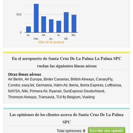
500
0
lu.
mi.
vi.
do.
ma.
ju.
sá.
Días de la semana
En el aeropuerto de Santa Cruz De La Palma La Palma SPC
vuelan las siguientes líneas aéreas
Otras líneas aéreas
Air Berlin,
Air Europa,
Binter Canarias,
British Airways,
CanaryFly,
Condor,
easyJet,
Germania,
Hahn Air,
Iberia,
Iberia Express,
Lufthansa,
NAYSA,
Niki,
Primera Air,
Ryanair,
SunExpress Deutschland,
Thomson Airways,
Transavia,
TUI fly Belgium,
Vueling
Las opiniones de los clientes acerca de Santa Cruz De La Palma
SPC
Total opiniones:
0
Escribe una opinión