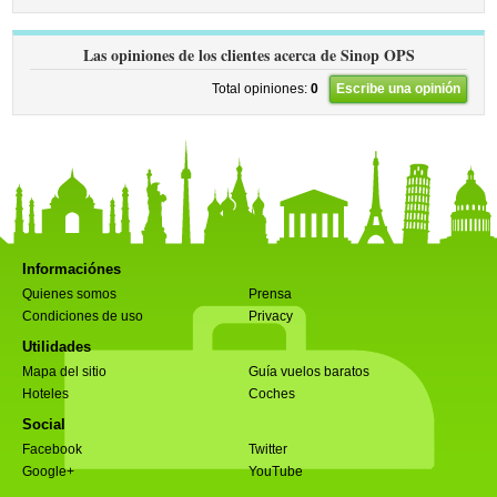
Las opiniones de los clientes acerca de Sinop OPS
Total opiniones:
0
Escribe una opinión
Informaciónes
Quienes somos
Prensa
Condiciones de uso
Privacy
Utilidades
Mapa del sitio
Guía vuelos baratos
Hoteles
Coches
Social
Facebook
Twitter
Google+
YouTube