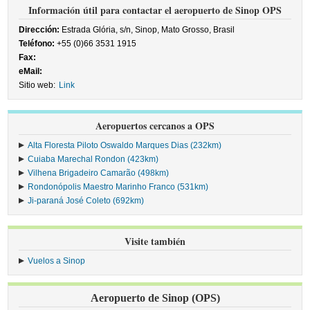
Información útil para contactar el aeropuerto de Sinop OPS
Dirección:
Estrada Glória, s/n, Sinop, Mato Grosso, Brasil
Teléfono:
+55 (0)66 3531 1915
Fax:
eMail:
Sitio web:
Link
Aeropuertos cercanos a OPS
Alta Floresta Piloto Oswaldo Marques Dias (232km)
Cuiaba Marechal Rondon (423km)
Vilhena Brigadeiro Camarão (498km)
Rondonópolis Maestro Marinho Franco (531km)
Ji-paraná José Coleto (692km)
Visite también
Vuelos a Sinop
Aeropuerto de Sinop (OPS)