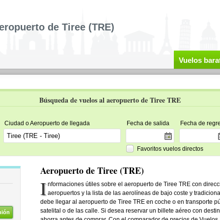
eropuerto de Tiree (TRE)
Vuelos bara
Búsqueda de vuelos al aeropuerto de Tiree TRE
Ciudad o Aeropuerto de llegada
Fecha de salida
Fecha de regr
Favoritos vuelos directos
Aeropuerto de Tiree (TRE)
I
nformaciones útiles sobre el aeropuerto de Tiree TRE con direcci
aeropuertos y la lista de las aerolíneas de bajo coste y tradicion
debe llegar al aeropuerto de Tiree TRE en coche o en transporte púb
satelital o de las calle. Si desea reservar un billete aéreo con dest
nión
ahorra antes de comprar. Con el comparador de precios de Vuelos 