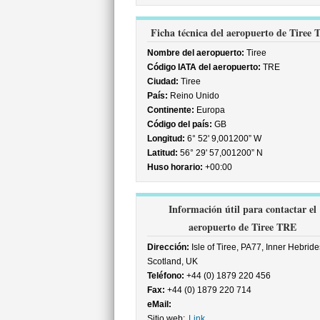
Ficha técnica del aeropuerto de Tiree
Nombre del aeropuerto:
Tiree
Código IATA del aeropuerto:
TRE
Ciudad:
Tiree
País:
Reino Unido
Continente:
Europa
Código del país:
GB
Longitud:
6° 52' 9,001200” W
Latitud:
56° 29' 57,001200” N
Huso horario:
+00:00
Información útil para contactar el
aeropuerto de Tiree TRE
Dirección:
Isle of Tiree, PA77, Inner Hebride
Scotland, UK
Teléfono:
+44 (0) 1879 220 456
Fax:
+44 (0) 1879 220 714
eMail:
Sitio web:
Link