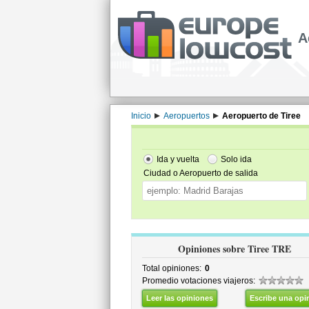
A
Inicio
Aeropuertos
Aeropuerto de Tiree
Ida y vuelta
Solo ida
Ciudad o Aeropuerto de salida
Opiniones sobre Tiree TRE
Total opiniones:
0
Promedio votaciones viajeros:
Leer las opiniones
Escribe una opi