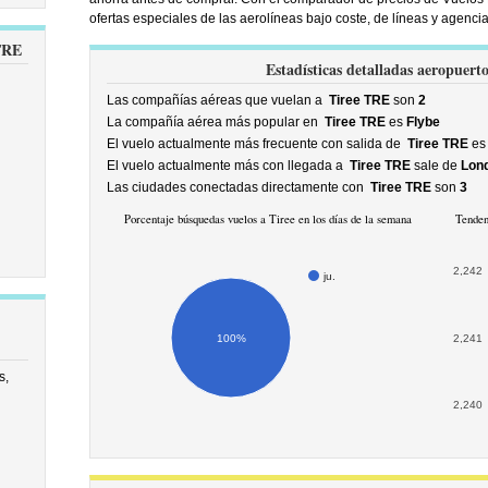
ofertas especiales de las aerolíneas bajo coste, de líneas y agenc
 TRE
Estadísticas detalladas aeropuert
Las compañías aéreas que vuelan a
Tiree TRE
son
2
La compañía aérea más popular en
Tiree TRE
es
Flybe
El vuelo actualmente más frecuente con salida de
Tiree TRE
es
El vuelo actualmente más con llegada a
Tiree TRE
sale de
Lon
Las ciudades conectadas directamente con
Tiree TRE
son
3
Porcentaje búsquedas vuelos a Tiree en los días de la semana
Tenden
2,242
ju.
100%
2,241
s,
2,240