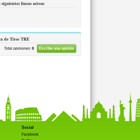
siguientes líneas aéreas
rca de Tiree TRE
Total opiniones:
0
Escribe una opinión
Social
Facebook