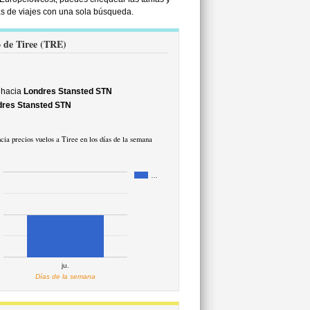
ias de viajes con una sola búsqueda.
o de Tiree (TRE)
 hacia
Londres Stansted STN
dres Stansted STN
cia precios vuelos a Tiree en los días de la semana
…
ju.
Días de la semana