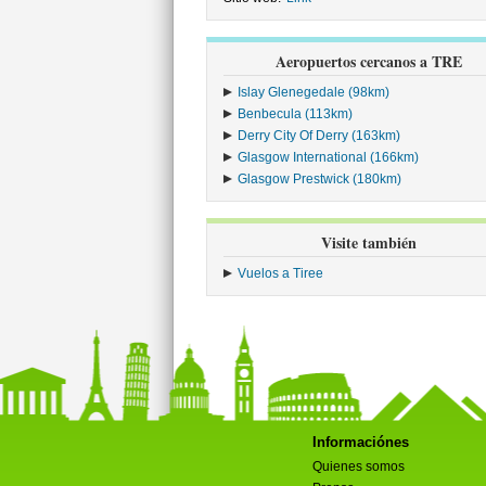
Aeropuertos cercanos a TRE
Islay Glenegedale (98km)
Benbecula (113km)
Derry City Of Derry (163km)
Glasgow International (166km)
Glasgow Prestwick (180km)
Visite también
Vuelos a Tiree
Informaciónes
Quienes somos