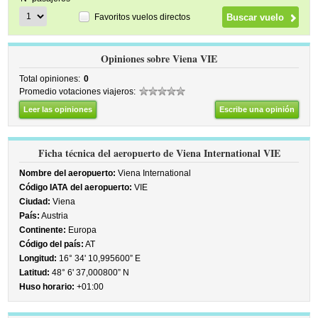
Favoritos vuelos directos
Opiniones sobre Viena VIE
Total opiniones:
0
Promedio votaciones viajeros:
Leer las opiniones
Escribe una opinión
Ficha técnica del aeropuerto de Viena International VIE
Nombre del aeropuerto:
Viena International
Código IATA del aeropuerto:
VIE
Ciudad:
Viena
País:
Austria
Continente:
Europa
Código del país:
AT
Longitud:
16° 34' 10,995600” E
Latitud:
48° 6' 37,000800” N
Huso horario:
+01:00