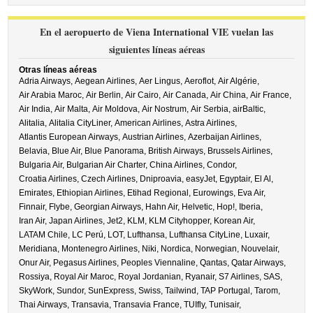
En el aeropuerto de Viena International VIE vuelan las
siguientes líneas aéreas
Otras líneas aéreas
Adria Airways,
Aegean Airlines,
Aer Lingus,
Aeroflot,
Air Algérie,
Air Arabia Maroc,
Air Berlin,
Air Cairo,
Air Canada,
Air China,
Air France,
Air India,
Air Malta,
Air Moldova,
Air Nostrum,
Air Serbia,
airBaltic,
Alitalia,
Alitalia CityLiner,
American Airlines,
Astra Airlines,
Atlantis European Airways,
Austrian Airlines,
Azerbaijan Airlines,
Belavia,
Blue Air,
Blue Panorama,
British Airways,
Brussels Airlines,
Bulgaria Air,
Bulgarian Air Charter,
China Airlines,
Condor,
Croatia Airlines,
Czech Airlines,
Dniproavia,
easyJet,
Egyptair,
El Al,
Emirates,
Ethiopian Airlines,
Etihad Regional,
Eurowings,
Eva Air,
Finnair,
Flybe,
Georgian Airways,
Hahn Air,
Helvetic,
Hop!,
Iberia,
Iran Air,
Japan Airlines,
Jet2,
KLM,
KLM Cityhopper,
Korean Air,
LATAM Chile,
LC Perú,
LOT,
Lufthansa,
Lufthansa CityLine,
Luxair,
Meridiana,
Montenegro Airlines,
Niki,
Nordica,
Norwegian,
Nouvelair,
Onur Air,
Pegasus Airlines,
Peoples Viennaline,
Qantas,
Qatar Airways,
Rossiya,
Royal Air Maroc,
Royal Jordanian,
Ryanair,
S7 Airlines,
SAS,
SkyWork,
Sundor,
SunExpress,
Swiss,
Tailwind,
TAP Portugal,
Tarom,
Thai Airways,
Transavia,
Transavia France,
TUIfly,
Tunisair,