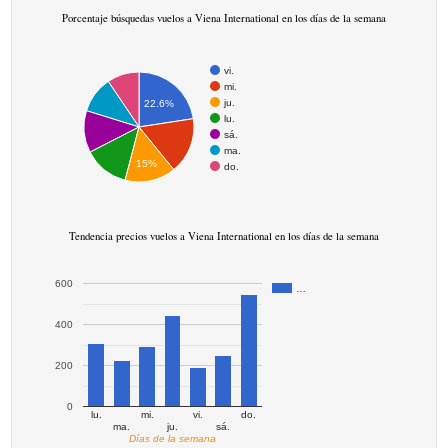
Porcentaje búsquedas vuelos a Viena International en los días de la semana
vi.
mi.
ju.
22.6%
lu.
sá.
ma.
15%
do.
Tendencia precios vuelos a Viena International en los días de la semana
600
…
400
200
0
lu.
mi.
vi.
do.
ma.
ju.
sá.
Días de la semana