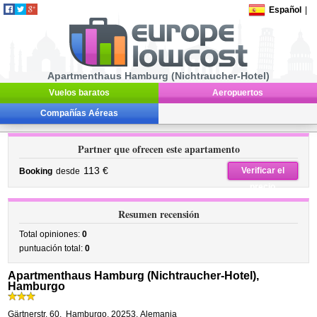
Español
|
Apartmenthaus Hamburg (Nichtraucher-Hotel)
Vuelos baratos
Aeropuertos
Compañías Aéreas
Partner que ofrecen este apartamento
113 €
Verificar el
Booking
desde
precio
Resumen recensión
Total opiniones:
0
puntuación total:
0
Apartmenthaus Hamburg (Nichtraucher-Hotel),
Hamburgo
Gärtnerstr. 60
,
Hamburgo
,
20253,
Alemania