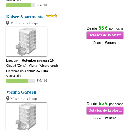
Valoración:
8.7/ 10
Kaiser Apartments
Mostrar en el mapa
55 €
Desde
por noche
Detalles de la oferta
Venere
Fuente
Dirección:
Rotenlöwengasse 15
Ciudad (Zona):
Viena
(Alsergrund)
Distancia del centro:
2.78 km
Valoración:
7.6/ 10
Vienna Garden
Mostrar en el mapa
65 €
Desde
por noche
Detalles de la oferta
Venere
Fuente