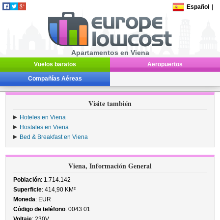
Español
|
Apartamentos en Viena
Vuelos baratos
Aeropuertos
Compañías Aéreas
Visite también
Hoteles en Viena
Hostales en Viena
Bed & Breakfast en Viena
Viena, Información General
Población
: 1.714.142
Superficie
: 414,90 KM²
Moneda
: EUR
Código de teléfono
: 0043 01
Voltaje
: 230V