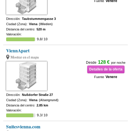
Venere
Fuente
Dirección:
Taubstummengasse 3
Ciudad (Zona):
Viena
(Wieden)
Distancia del centro:
520 m
Valoración:
9.8/ 10
ViennApart
Mostrar en el mapa
128 €
Desde
por noche
Detalles de la oferta
Venere
Fuente
Dirección:
Nußdorfer Straße 27
Ciudad (Zona):
Viena
(Alsergrund)
Distancia del centro:
2.85 km
Valoración:
9.3/ 10
Suitesvienna.com