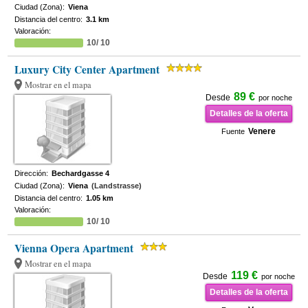
Ciudad (Zona):
Viena
Distancia del centro:
3.1 km
Valoración:
10/ 10
Luxury City Center Apartment
Mostrar en el mapa
89 €
Desde
por noche
Detalles de la oferta
Venere
Fuente
Dirección:
Bechardgasse 4
Ciudad (Zona):
Viena
(Landstrasse)
Distancia del centro:
1.05 km
Valoración:
10/ 10
Vienna Opera Apartment
Mostrar en el mapa
119 €
Desde
por noche
Detalles de la oferta