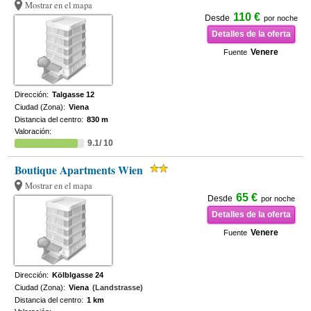
Mostrar en el mapa
110 €
Desde
por noche
Detalles de la oferta
Venere
Fuente
Dirección:
Talgasse 12
Ciudad (Zona):
Viena
Distancia del centro:
830 m
Valoración:
9.1/ 10
Boutique Apartments Wien
Mostrar en el mapa
65 €
Desde
por noche
Detalles de la oferta
Venere
Fuente
Dirección:
Kölblgasse 24
Ciudad (Zona):
Viena
(Landstrasse)
Distancia del centro:
1 km