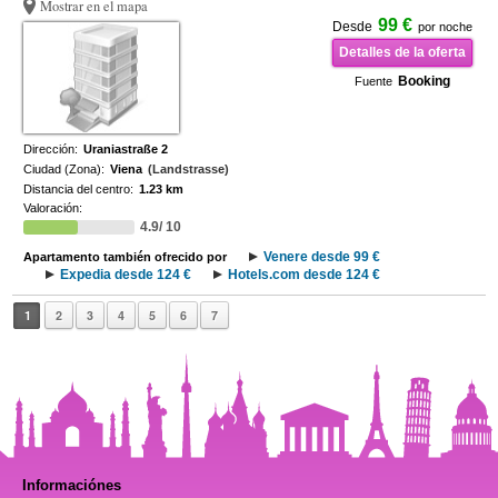
Mostrar en el mapa
99 €
Desde
por noche
Detalles de la oferta
Booking
Fuente
Dirección:
Uraniastraße 2
Ciudad (Zona):
Viena
(Landstrasse)
Distancia del centro:
1.23 km
Valoración:
4.9/ 10
Venere desde 99 €
Apartamento también ofrecido por
Expedia desde 124 €
Hotels.com desde 124 €
1
2
3
4
5
6
7
Informaciónes