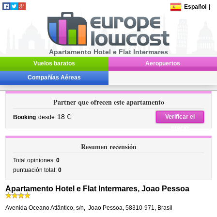
Español
|
Apartamento Hotel e Flat Intermares
Vuelos baratos
Aeropuertos
Compañías Aéreas
Partner que ofrecen este apartamento
18 €
Verificar el
Booking
desde
precio
Resumen recensión
Total opiniones:
0
puntuación total:
0
Apartamento Hotel e Flat Intermares, Joao Pessoa
Avenida Oceano Atlântico, s/n
,
Joao Pessoa
,
58310-971,
Brasil