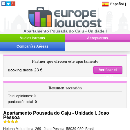
Español
|
Apartamento Pousada do Caju - Unidade I
Vuelos baratos
Aeropuertos
Compañías Aéreas
Partner que ofrecen este apartamento
23 €
Verificar el
Booking
desde
precio
Resumen recensión
Total opiniones:
0
puntuación total:
0
Apartamento Pousada do Caju - Unidade I, Joao
Pessoa
Helena Meira Lima, 269
,
Joao Pessoa
,
58039-080,
Brasil