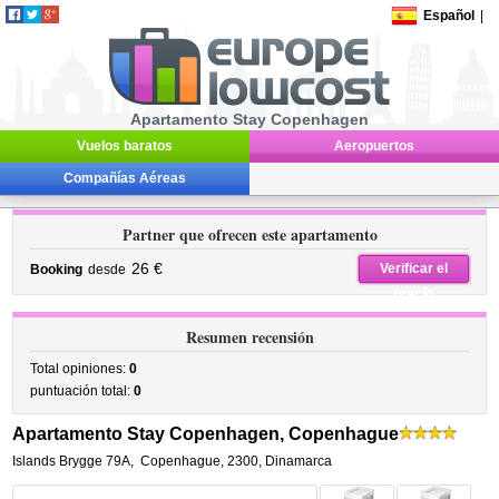
Español
|
Apartamento Stay Copenhagen
Vuelos baratos
Aeropuertos
Compañías Aéreas
Partner que ofrecen este apartamento
26 €
Verificar el
Booking
desde
precio
Resumen recensión
Total opiniones:
0
puntuación total:
0
Apartamento Stay Copenhagen, Copenhague
Islands Brygge 79A
,
Copenhague
,
2300,
Dinamarca