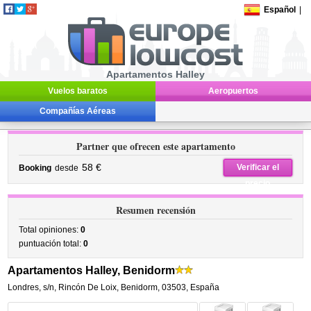
Español
|
Apartamentos Halley
Vuelos baratos
Aeropuertos
Compañías Aéreas
Partner que ofrecen este apartamento
58 €
Verificar el
Booking
desde
precio
Resumen recensión
Total opiniones:
0
puntuación total:
0
Apartamentos Halley, Benidorm
Londres, s/n
,
Rincón De Loix,
Benidorm
,
03503,
España