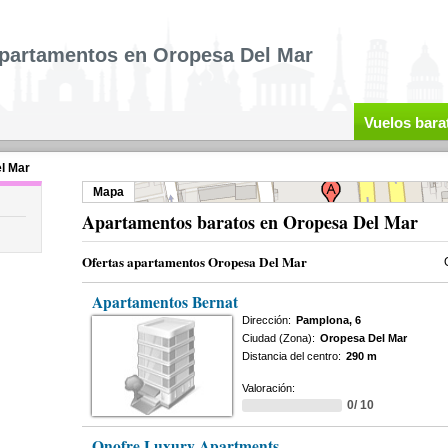
partamentos en Oropesa Del Mar
Vuelos bara
l Mar
Mapa
Apartamentos baratos en Oropesa Del Mar
Ofertas apartamentos Oropesa Del Mar
Apartamentos Bernat
Dirección:
Pamplona, 6
Ciudad (Zona):
Oropesa Del Mar
Distancia del centro:
290 m
Valoración:
0/ 10
Onofre Luxury Apartments