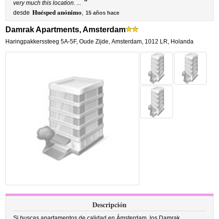
”
very much this location. ...
Huésped anónimo
desde
,
15 años hace
Damrak Apartments, Amsterdam
Haringpakkerssteeg 5A-5F
,
Oude Zijde,
Amsterdam
,
1012 LR,
Holanda
Descripción
Si buscas apartamentos de calidad en Ámsterdam, los Damrak