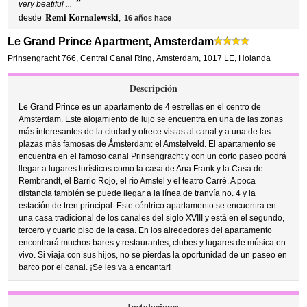
”
very beatiful ...
Remi Kornalewski
desde
,
16 años hace
Le Grand Prince Apartment, Amsterdam
Prinsengracht 766
,
Central Canal Ring,
Amsterdam
,
1017 LE,
Holanda
Descripción
Le Grand Prince es un apartamento de 4 estrellas en el centro de
Amsterdam. Este alojamiento de lujo se encuentra en una de las zonas
más interesantes de la ciudad y ofrece vistas al canal y a una de las
plazas más famosas de Ámsterdam: el Amstelveld. El apartamento se
encuentra en el famoso canal Prinsengracht y con un corto paseo podrá
llegar a lugares turísticos como la casa de Ana Frank y la Casa de
Rembrandt, el Barrio Rojo, el río Amstel y el teatro Carré. A poca
distancia también se puede llegar a la línea de tranvía no. 4 y la
estación de tren principal. Este céntrico apartamento se encuentra en
una casa tradicional de los canales del siglo XVIII y está en el segundo,
tercero y cuarto piso de la casa. En los alrededores del apartamento
encontrará muchos bares y restaurantes, clubes y lugares de música en
vivo. Si viaja con sus hijos, no se pierdas la oportunidad de un paseo en
barco por el canal. ¡Se les va a encantar!
Instalaciones