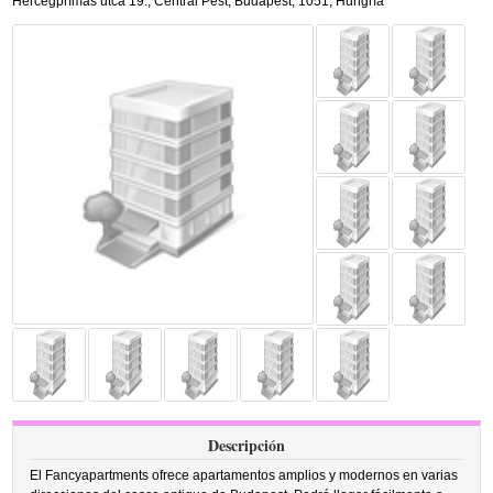
Hercegprímás utca 19.
,
Central Pest,
Budapest
,
1051,
Hungría
Descripción
El Fancyapartments ofrece apartamentos amplios y modernos en varias