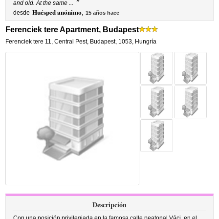
”
and old. At the same ...
Huésped anónimo
desde
,
15 años hace
Ferenciek tere Apartment, Budapest
Ferenciek tere 11
,
Central Pest,
Budapest
,
1053,
Hungría
Descripción
Con una posición privilegiada en la famosa calle peatonal Váci, en el