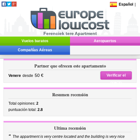
Español
|
Ferenciek tere Apartment
Vuelos baratos
Aeropuertos
Compañías Aéreas
Partner que ofrecen este apartamento
50 €
Verificar el
Venere
desde
precio
Resumen recensión
Total opiniones:
2
puntuación total:
2.8
Ultima recensión
“
The appartment is very centre located and the building is very nice