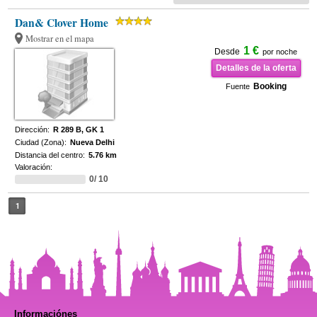
Dan& Clover Home
Mostrar en el mapa
1 €
Desde
por noche
Detalles de la oferta
Booking
Fuente
Dirección:
R 289 B, GK 1
Ciudad (Zona):
Nueva Delhi
Distancia del centro:
5.76 km
Valoración:
0/ 10
1
Informaciónes