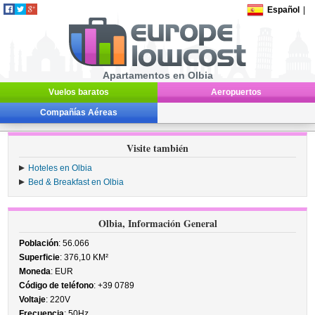
Español
|
Apartamentos en Olbia
Vuelos baratos
Aeropuertos
Compañías Aéreas
Visite también
Hoteles en Olbia
Bed & Breakfast en Olbia
Olbia, Información General
Población
: 56.066
Superficie
: 376,10 KM²
Moneda
: EUR
Código de teléfono
: +39 0789
Voltaje
: 220V
Frecuencia
: 50Hz