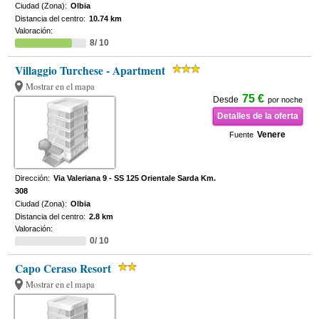
Ciudad (Zona):
Olbia
Distancia del centro:
10.74 km
Valoración:
8/ 10
Villaggio Turchese - Apartment
Mostrar en el mapa
75 €
Desde
por noche
Detalles de la oferta
Venere
Fuente
Dirección:
Via Valeriana 9 - SS 125 Orientale Sarda Km.
308
Ciudad (Zona):
Olbia
Distancia del centro:
2.8 km
Valoración:
0/ 10
Capo Ceraso Resort
Mostrar en el mapa