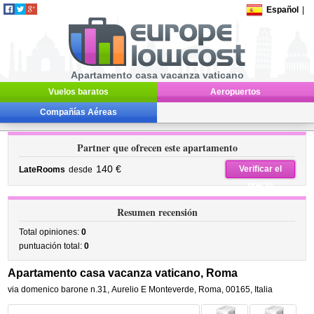
Español
|
Apartamento casa vacanza vaticano
Vuelos baratos
Aeropuertos
Compañías Aéreas
Partner que ofrecen este apartamento
140 €
Verificar el
LateRooms
desde
precio
Resumen recensión
Total opiniones:
0
puntuación total:
0
Apartamento casa vacanza vaticano, Roma
via domenico barone n.31
,
Aurelio E Monteverde,
Roma
,
00165,
Italia