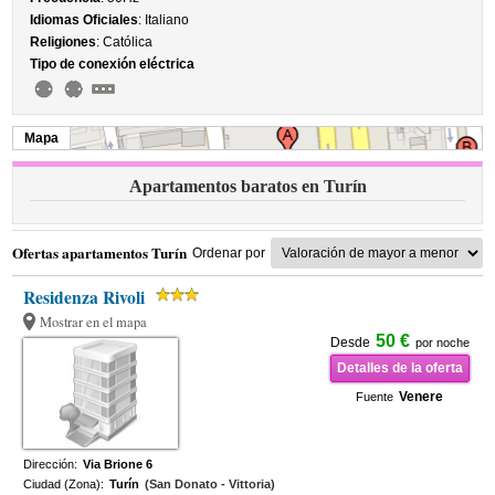
Idiomas Oficiales
: Italiano
Religiones
: Católica
Tipo de conexión eléctrica
Mapa
Apartamentos baratos en Turín
Ofertas apartamentos Turín
Ordenar por
Residenza Rivoli
Mostrar en el mapa
50 €
Desde
por noche
Detalles de la oferta
Venere
Fuente
Dirección:
Via Brione 6
Ciudad (Zona):
Turín
(San Donato - Vittoria)