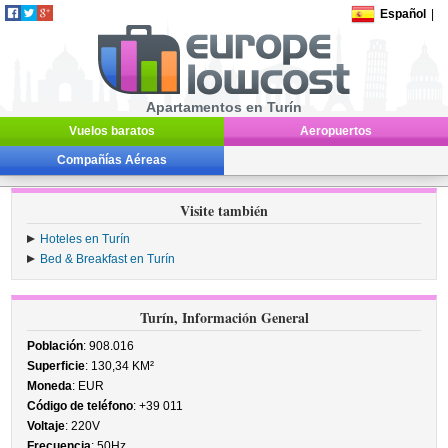
Español
|
Apartamentos en Turín
Vuelos baratos
Aeropuertos
Compañías Aéreas
Visite también
Hoteles en Turín
Bed & Breakfast en Turín
Turín, Información General
Población
: 908.016
Superficie
: 130,34 KM²
Moneda
: EUR
Código de teléfono
: +39 011
Voltaje
: 220V
Frecuencia
: 50Hz