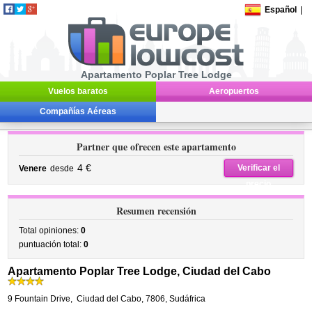
Español
|
Apartamento Poplar Tree Lodge
Vuelos baratos
Aeropuertos
Compañías Aéreas
Partner que ofrecen este apartamento
4 €
Verificar el
Venere
desde
precio
Resumen recensión
Total opiniones:
0
puntuación total:
0
Apartamento Poplar Tree Lodge, Ciudad del Cabo
9 Fountain Drive
,
Ciudad del Cabo
,
7806,
Sudáfrica