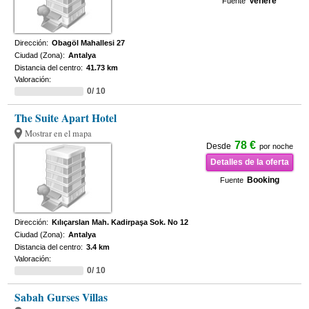
Venere
Fuente
Dirección:
Obagöl Mahallesi 27
Ciudad (Zona):
Antalya
Distancia del centro:
41.73 km
Valoración:
0/ 10
The Suite Apart Hotel
Mostrar en el mapa
78 €
Desde
por noche
Detalles de la oferta
Booking
Fuente
Dirección:
Kılıçarslan Mah. Kadirpaşa Sok. No 12
Ciudad (Zona):
Antalya
Distancia del centro:
3.4 km
Valoración:
0/ 10
Sabah Gurses Villas