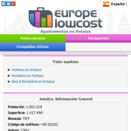
Español
|
Apartamentos en Antalya
Vuelos baratos
Aeropuertos
Compañías Aéreas
Visite también
Hoteles en Antalya
Hostales en Antalya
Bed & Breakfast en Antalya
Antalya, Información General
Población
: 1.001.318
Superficie
: 1.417 KM²
Moneda
: TRY
Código de teléfono
: +90 (0)242
Voltaje
: 230V