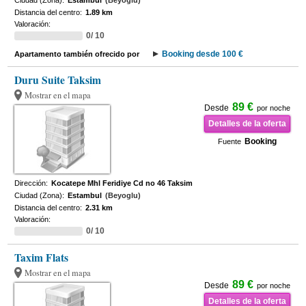
Ciudad (Zona):
Estambul
(Beyoglu)
Distancia del centro:
1.89 km
Valoración:
0/ 10
Booking desde 100 €
Apartamento también ofrecido por
Duru Suite Taksim
Mostrar en el mapa
89 €
Desde
por noche
Detalles de la oferta
Booking
Fuente
Dirección:
Kocatepe Mhl Feridiye Cd no 46 Taksim
Ciudad (Zona):
Estambul
(Beyoglu)
Distancia del centro:
2.31 km
Valoración:
0/ 10
Taxim Flats
Mostrar en el mapa
89 €
Desde
por noche
Detalles de la oferta