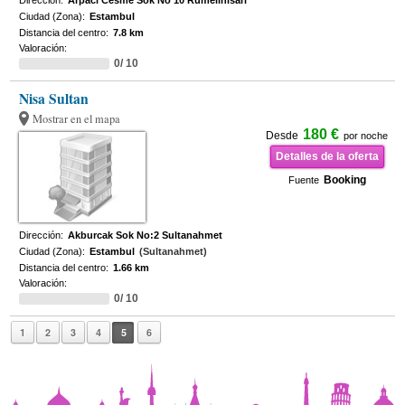
Dirección:
Arpacı Cesme Sok No 10 Rumelihisari
Ciudad (Zona):
Estambul
Distancia del centro:
7.8 km
Valoración:
0/ 10
Nisa Sultan
Mostrar en el mapa
180 €
Desde
por noche
Detalles de la oferta
Booking
Fuente
Dirección:
Akburcak Sok No:2 Sultanahmet
Ciudad (Zona):
Estambul
(Sultanahmet)
Distancia del centro:
1.66 km
Valoración:
0/ 10
1
2
3
4
5
6