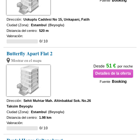
Booking
Fuente
Dirección:
Uskuplu Caddesi No 15, Unkapani, Fatih
Ciudad (Zona):
Estambul
(Beyoglu)
Distancia del centro:
520 m
Valoración:
0/ 10
Butterfly Apart Flat 2
Mostrar en el mapa
51 €
Desde
por noche
Detalles de la oferta
Booking
Fuente
Dirección:
Sehit Muhtar Mah. Altinbakkal Sok. No.26
Taksim Beyoglu
Ciudad (Zona):
Estambul
(Beyoglu)
Distancia del centro:
1.98 km
Valoración:
0/ 10