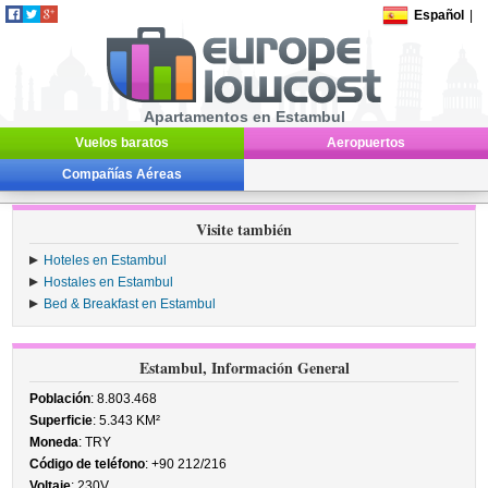
Español
|
Apartamentos en Estambul
Vuelos baratos
Aeropuertos
Compañías Aéreas
Visite también
Hoteles en Estambul
Hostales en Estambul
Bed & Breakfast en Estambul
Estambul, Información General
Población
: 8.803.468
Superficie
: 5.343 KM²
Moneda
: TRY
Código de teléfono
: +90 212/216
Voltaje
: 230V