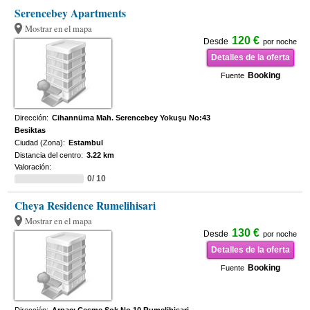
Serencebey Apartments
Mostrar en el mapa
120 €
Desde
por noche
Detalles de la oferta
Booking
Fuente
Dirección:
Cihannüma Mah. Serencebey Yokuşu No:43
Besiktas
Ciudad (Zona):
Estambul
Distancia del centro:
3.22 km
Valoración:
0/ 10
Cheya Residence Rumelihisari
Mostrar en el mapa
130 €
Desde
por noche
Detalles de la oferta
Booking
Fuente