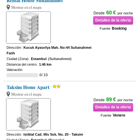
Rental House Sultanahmet
Mostrar en el mapa
60 €
Desde
por noche
Detalles de la oferta
Booking
Fuente
Dirección:
Kucuk Ayasofya Mah. No:44 Sultanahmet
Fatih
Ciudad (Zona):
Estambul
(Sultanahmet)
Distancia del centro:
1.46 km
Valoración:
0/ 10
Taksim Home Apart
Mostrar en el mapa
89 €
Desde
por noche
Detalles de la oferta
Venere
Fuente
Dirección:
Istiklal Cad. Mis Sok. No. 20 - Taksim