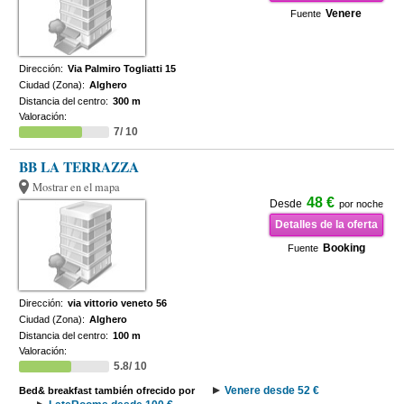
Venere
Fuente
Dirección:
Via Palmiro Togliatti 15
Ciudad (Zona):
Alghero
Distancia del centro:
300 m
Valoración:
7/ 10
BB LA TERRAZZA
Mostrar en el mapa
48 €
Desde
por noche
Detalles de la oferta
Booking
Fuente
Dirección:
via vittorio veneto 56
Ciudad (Zona):
Alghero
Distancia del centro:
100 m
Valoración:
5.8/ 10
Venere desde 52 €
Bed& breakfast también ofrecido por