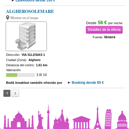
LateRooms desde 100 €
ALGHEROSOLEMARE
Mostrar en el mapa
56 €
Desde
por noche
Detalles de la oferta
Venere
Fuente
Dirección:
VIA IGLESIAS 1
Ciudad (Zona):
Alghero
Distancia del centro:
1.61 km
Valoración:
3.9/ 10
Booking desde 85 €
Bed& breakfast también ofrecido por
1
2