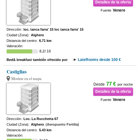
Detalles de la oferta
Venere
Fuente
Dirección:
loc. tanca farra' 15 loc tanca farra' 15
Ciudad (Zona):
Alghero
Distancia del centro:
6.71 km
Valoración:
8.2/ 10
LateRooms desde 100 €
Bed& breakfast también ofrecido por
Castiglias
Mostrar en el mapa
77 €
Desde
por noche
Detalles de la oferta
Venere
Fuente
Dirección:
Loc. La Rucchetta 67
Ciudad (Zona):
Alghero
(Aeropuerto Fertilia)
Distancia del centro:
5.43 km
Valoración: