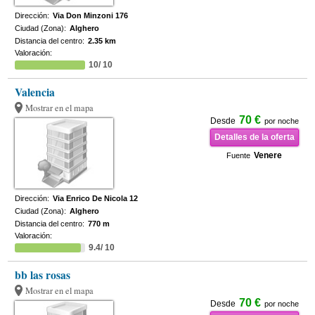
Dirección:
Via Don Minzoni 176
Ciudad (Zona):
Alghero
Distancia del centro:
2.35 km
Valoración:
10/ 10
Valencia
Mostrar en el mapa
70 €
Desde
por noche
Detalles de la oferta
Venere
Fuente
Dirección:
Via Enrico De Nicola 12
Ciudad (Zona):
Alghero
Distancia del centro:
770 m
Valoración:
9.4/ 10
bb las rosas
Mostrar en el mapa
70 €
Desde
por noche