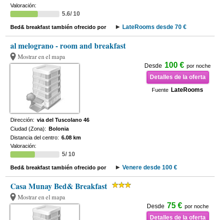
Valoración:
5.6/ 10
LateRooms desde 70 €
Bed& breakfast también ofrecido por
al melograno - room and breakfast
Mostrar en el mapa
100 €
Desde
por noche
Detalles de la oferta
LateRooms
Fuente
Dirección:
via del Tuscolano 46
Ciudad (Zona):
Bolonia
Distancia del centro:
6.08 km
Valoración:
5/ 10
Venere desde 100 €
Bed& breakfast también ofrecido por
Casa Munay Bed& Breakfast
Mostrar en el mapa
75 €
Desde
por noche
Detalles de la oferta