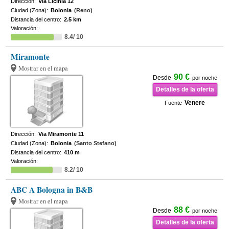
Dirección:
Via Licinia 12
Ciudad (Zona):
Bolonia
(Reno)
Distancia del centro:
2.5 km
Valoración:
8.4/ 10
Miramonte
Mostrar en el mapa
90 €
Desde
por noche
Detalles de la oferta
Venere
Fuente
Dirección:
Via Miramonte 11
Ciudad (Zona):
Bolonia
(Santo Stefano)
Distancia del centro:
410 m
Valoración:
8.2/ 10
ABC A Bologna in B&B
Mostrar en el mapa
88 €
Desde
por noche
Detalles de la oferta