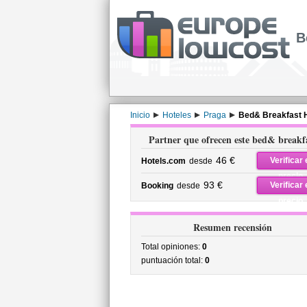
B
Inicio
Hoteles
Praga
Bed& Breakfast H
Partner que ofrecen este bed& breakf
46 €
Verificar 
Hotels.com
desde
precio
93 €
Verificar 
Booking
desde
precio
Resumen recensión
Total opiniones:
0
puntuación total:
0