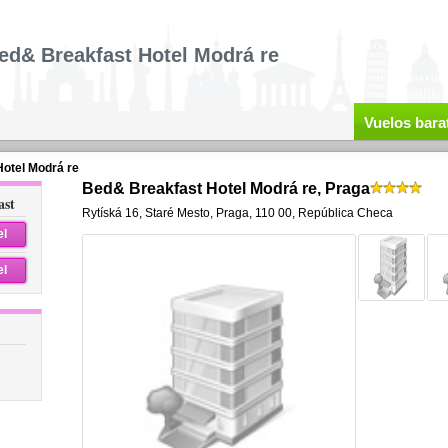
ed& Breakfast Hotel Modrá re
Vuelos bara
otel Modrá re
Bed& Breakfast Hotel Modrá re, Praga
ast
Rytíská 16
,
Staré Mesto,
Praga
,
110 00,
República Checa
el
el