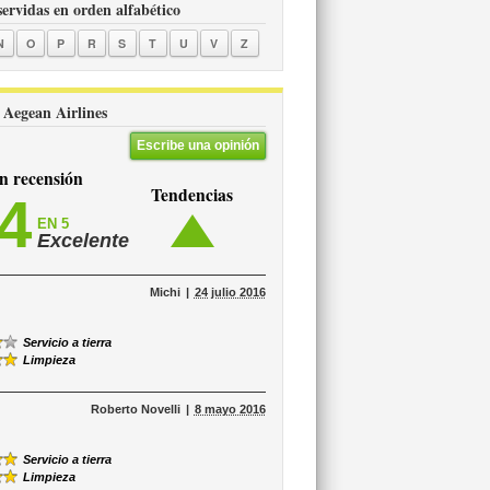
servidas en orden alfabético
N
O
P
R
S
T
U
V
Z
e Aegean Airlines
Escribe una opinión
 recensión
Tendencias
,4
EN 5
Excelente
Michi
24 julio 2016
Servicio a tierra
Limpieza
Roberto Novelli
8 mayo 2016
Servicio a tierra
Limpieza