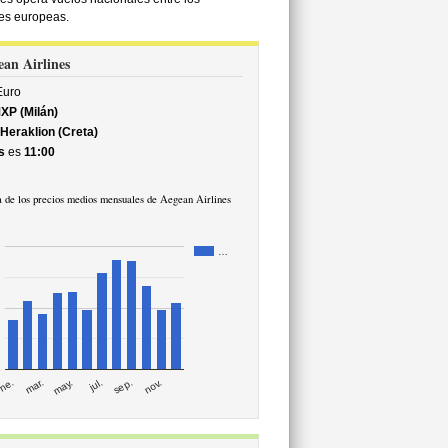
des europeas.
ean Airlines
uro
XP (Milán)
Heraklion (Creta)
s
es
11:00
 de los precios medios mensuales de Aegean Airlines
…
mar.
sep.
ne.
jul.
may.
nov.