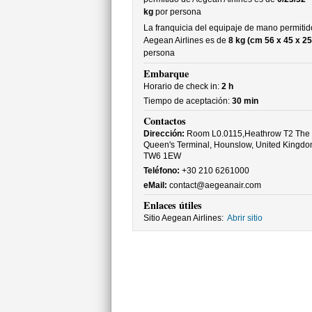
kg
por persona
La franquicia del equipaje de mano permitid
Aegean Airlines es de
8 kg (cm 56 x 45 x 25
persona
Embarque
Horario de check in:
2 h
Tiempo de aceptación:
30 min
Contactos
Dirección:
Room L0.0115,Heathrow T2 The
Queen's Terminal, Hounslow, United Kingdo
TW6 1EW
Teléfono:
+30 210 6261000
eMail:
contact@aegeanair.com
Enlaces útiles
Sitio Aegean Airlines:
Abrir sitio