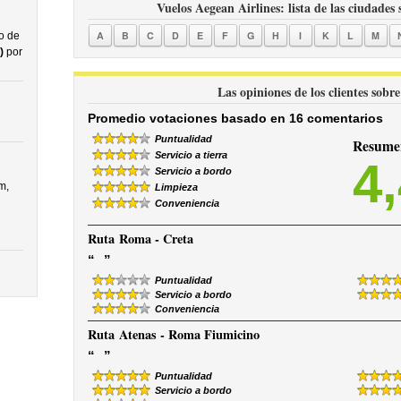
Vuelos Aegean Airlines: lista de las ciudades 
A
B
C
D
E
F
G
H
I
K
L
M
o de
)
por
Las opiniones de los clientes sobr
Promedio votaciones basado en 16 comentarios
Puntualidad
Resumen
Servicio a tierra
4
Servicio a bordo
m,
Limpieza
Conveniencia
Ruta
Roma - Creta
“
”
Puntualidad
Servicio a bordo
Conveniencia
Ruta
Atenas - Roma Fiumicino
“
”
Puntualidad
Servicio a bordo