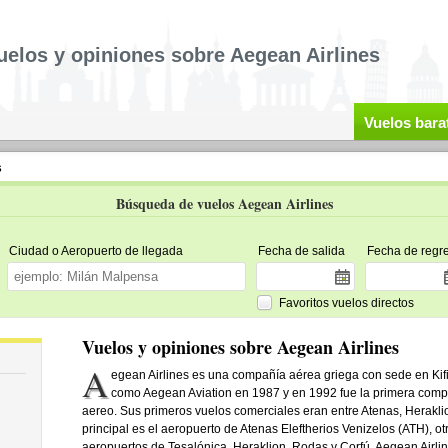
uelos y opiniones sobre Aegean Airlines
Vuelos bara
s
Búsqueda de vuelos Aegean Airlines
Ciudad o Aeropuerto de llegada
Fecha de salida
Fecha de regr
Favoritos vuelos directos
Vuelos y opiniones sobre Aegean Airlines
A
egean Airlines es una compañía aérea griega con sede en Kifi
como Aegean Aviation en 1987 y en 1992 fue la primera compañ
aereo. Sus primeros vuelos comerciales eran entre Atenas, Herakli
principal es el aeropuerto de Atenas Eleftherios Venizelos (ATH), o
aeropuertos de Tesalónica, Heraklion, Rodas y Corfú. Aegean Airlin