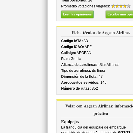
Total opiniones:
16
Promedio votaciones viajeros:
Leer las opiniones
Escribe una opi
Ficha técnica de Aegean Airlines
Código IATA:
A3
Código ICAO:
AEE
Callsign:
AEGEAN
País:
Grecia
Alianza de aerolíneas:
Star Alliance
Tipo de aerolínea:
de linea
Dimensión de la flota:
47
Aeropuertos servidos:
145
Número de rutas:
352
Volar con Aegean Airlines: informaci
práctica
Equipajes
La franquicia del equipaje de embarque
permitido de Aegean Airlines es de
0/23/32