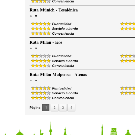
Conveniencia
Ruta
Múnich - Tesalónica
“
”
Puntualidad
Servicio a bordo
Conveniencia
Ruta
Milan - Kos
“
”
Puntualidad
Servicio a bordo
Conveniencia
Ruta
Milán Malpensa - Atenas
“
”
Puntualidad
Servicio a bordo
Conveniencia
Página
1
2
3
4