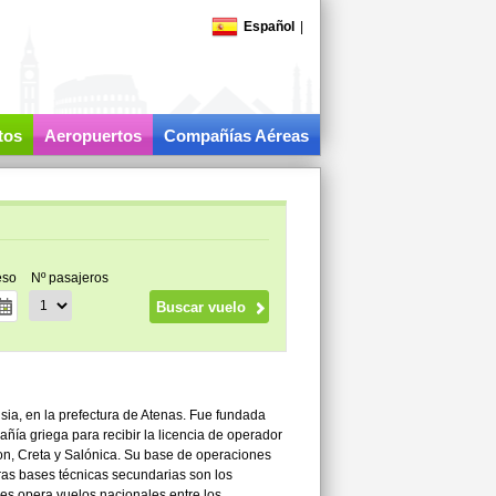
Español
|
tos
Aeropuertos
Compañías Aéreas
eso
Nº pasajeros
sia, en la prefectura de Atenas. Fue fundada
ía griega para recibir la licencia de operador
on, Creta y Salónica. Su base de operaciones
tras bases técnicas secundarias son los
es opera vuelos nacionales entre los