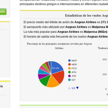
principales destinos griegos e internacionales en diferentes ciuda
nión
Estadísticas de los vuelos Aeg
El precio medio del billete de avión de
Aegean Airlines
es
271
E
El aeropuerto más utilizado por
Aegean Airlines
es
Malpensa M
La ruta más popular para
Aegean Airlines
es
Malpensa (Milán)-
El horario de salida más frecuente de los vuelos
Aegean Airline
Porcentaje de los principales aeropuertos servidos por Aegean
Airlines
Tendencia
400
MXP
HER
20.1%
FCO
ATH
200
JTR
IST
ón
1/2
0
e