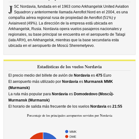
J
SC Nordavia, fundada en el 1963 como Arkhangelsk United Aviation
Squadron y anteriormente llamada Aeroflot Nord en el 2004, es una
compañia aérea regional rusa de propiedad de Aeroflot (51%) y
Aviainvest (49%). La dirección de la empresa está ubicada en
Arkhangelsk, Rusia. Nordavia opera vuelos pasajeros nacionales y
regionales, su base principal se encuentra en el aeropuerto de Talagi
(iata ARH), en Arkhangelsk, mientras que la base secundaria esta
ubicada en el aeropuerto de Moscú Sheremetyevo.
Estadísticas de los vuelos Nordavia
El precio medio del billete de avión de
Nordavia
es
475
Euro
El aeropuerto más utilizado por
Nordavia
es
Murmansk MMK
(Murmansk)
La ruta más popular para
Nordavia
es
Domodedovo (Moscú)-
Murmansk (Murmansk)
El horario de salida más frecuente de los vuelos
Nordavia
es
21:55
Porcentaje de los principales aeropuertos servidos por Nordavia
MMK
DME