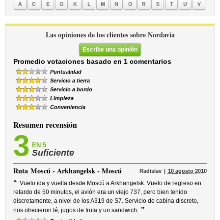
A
C
E
G
K
L
M
N
O
R
S
T
U
V
Las opiniones de los clientes sobre Nordavia
Escribe una opinión
Promedio votaciones basado en 1 comentarios
Puntualidad
Servicio a tierra
Servicio a bordo
Limpieza
Conveniencia
Resumen recensión
3
EN 5
Suficiente
Ruta
Moscú - Arkhangelsk - Moscú
Radislav
10 agosto 2010
“
Vuelo ida y vuelta desde Moscú a Arkhangelsk. Vuelo de regreso en
retardo de 50 minutos, el avión era un viejo 737, pero bien tenido
discretamente, a nivel de los A319 de S7. Servicio de cabina discreto,
”
nos ofrecieron té, jugos de fruta y un sandwich.