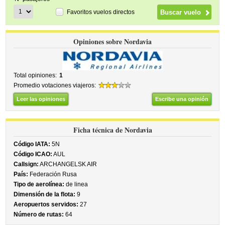
Favoritos vuelos directos
Opiniones sobre Nordavia
Total opiniones:
1
Promedio votaciones viajeros:
Leer las opiniones
Escribe una opinión
Ficha técnica de Nordavia
Código IATA:
5N
Código ICAO:
AUL
Callsign:
ARCHANGELSK AIR
País:
Federación Rusa
Tipo de aerolínea:
de linea
Dimensión de la flota:
9
Aeropuertos servidos:
27
Número de rutas:
64