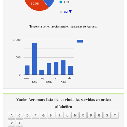
ACA
36.5%
1/2
Tendencia de los precios medios mensuales de Aeromar
1,000
…
500
0
ene.
may.
oct.
dic.
abr.
sep.
nov.
Vuelos Aeromar: lista de las ciudades servidas en orden
alfabético
A
C
D
F
G
H
I
L
M
O
P
R
S
T
V
X