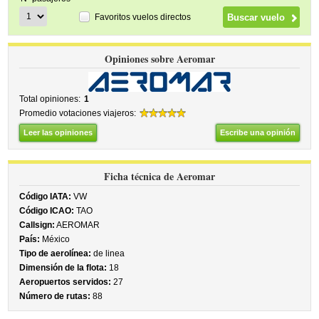
Favoritos vuelos directos
Opiniones sobre Aeromar
Total opiniones:
1
Promedio votaciones viajeros:
Leer las opiniones
Escribe una opinión
Ficha técnica de Aeromar
Código IATA:
VW
Código ICAO:
TAO
Callsign:
AEROMAR
País:
México
Tipo de aerolínea:
de linea
Dimensión de la flota:
18
Aeropuertos servidos:
27
Número de rutas:
88