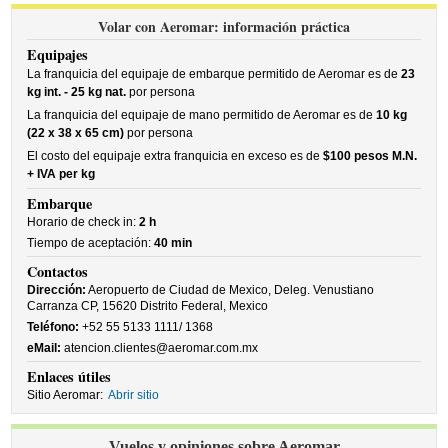
Volar con Aeromar: información práctica
Equipajes
La franquicia del equipaje de embarque permitido de Aeromar es de
23
kg int. - 25 kg nat.
por persona
La franquicia del equipaje de mano permitido de Aeromar es de
10 kg
(22 x 38 x 65 cm)
por persona
El costo del equipaje extra franquicia en exceso es de
$100 pesos M.N.
+ IVA per kg
Embarque
Horario de check in:
2 h
Tiempo de aceptación:
40 min
Contactos
Dirección:
Aeropuerto de Ciudad de Mexico, Deleg. Venustiano
Carranza CP, 15620 Distrito Federal, Mexico
Teléfono:
+52 55 5133 1111/ 1368
eMail:
atencion.clientes@aeromar.com.mx
Enlaces útiles
Sitio Aeromar:
Abrir sitio
Vuelos y opiniones sobre Aeromar