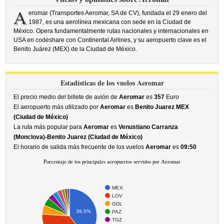
A
eromar (Transportes Aeromar, SA de CV), fundada el 29 enero del
1987, es una aerolínea mexicana con sede en la Ciudad de
México. Opera fundamentalmente rutas nacionales y internacionales en
USA en codeshare con Continental Airlines, y su aeropuerto clave es el
Benito Juárez (MEX) de la Ciudad de México.
Estadísticas de los vuelos Aeromar
El precio medio del billete de avión de
Aeromar
es
357
Euro
El aeropuerto más utilizado por
Aeromar
es
Benito Juarez MEX
(Ciudad de México)
La ruta más popular para
Aeromar
es
Venustiano Carranza
(Monclova)-Benito Juarez (Ciudad de México)
El horario de salida más frecuente de los vuelos
Aeromar
es
09:50
Porcentaje de los principales aeropuertos servidos por Aeromar
MEX
LOV
GDL
39.5%
PAZ
TGZ