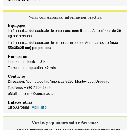
Número de rutas:
6
Volar con Aeromás: información práctica
Equipajes
La franquicia del equipaje de embarque permitido de Aeromás es de
20
kg
por persona
La franquicia del equipaje de mano permitido de Aeromás es de
(max
55x35x25 cm)
por persona
Embarque
Horario de check in:
2 h
Tiempo de aceptación:
40 min
Contactos
Dirección:
Avenida de las Américas 5120, Montevideo, Uruguay
Teléfono:
+598 2 604 6359
eMail:
aeromas@aeromas.com
Enlaces útiles
Sitio Aeromás:
Abrir sitio
Vuelos y opiniones sobre Aeromás