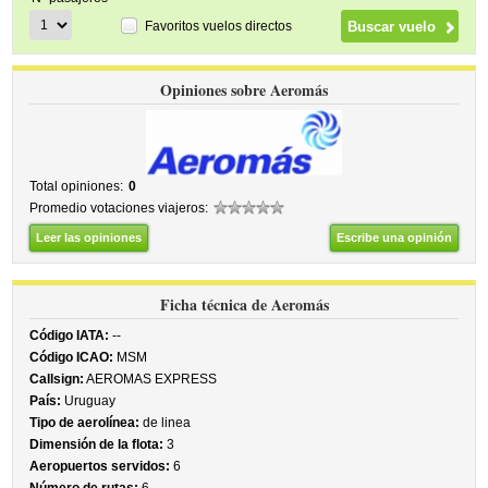
Favoritos vuelos directos
Opiniones sobre Aeromás
Total opiniones:
0
Promedio votaciones viajeros:
Leer las opiniones
Escribe una opinión
Ficha técnica de Aeromás
Código IATA:
--
Código ICAO:
MSM
Callsign:
AEROMAS EXPRESS
País:
Uruguay
Tipo de aerolínea:
de linea
Dimensión de la flota:
3
Aeropuertos servidos:
6