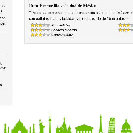
Ruta
Hermosillo - Ciudad de México
o de
na
“
Vuelo de la mañana desde Hermosillo a Ciudad del México. Se
”
ceso
con galletas, maní y bebidas, vuelo atrasado de 10 minutos.
 per
Puntualidad
Servicio a bordo
Conveniencia
8,
uevo
m