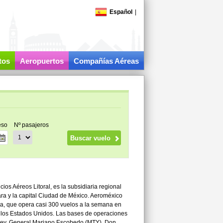
Español
|
tos
Aeropuertos
Compañías Aéreas
eso
Nº pasajeros
os Aéreos Litoral, es la subsidiaria regional
ra y la capital Ciudad de México. Aeroméxico
a, que opera casi 300 vuelos a la semana en
a los Estados Unidos. Las bases de operaciones
rey, General Mariano Escobedo (MTY), Don