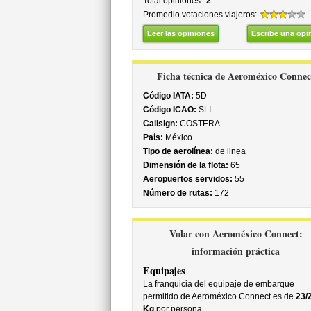
Total opiniones:
2
Promedio votaciones viajeros:
Leer las opiniones
Escribe una opi
Ficha técnica de Aeroméxico Connec
Código IATA:
5D
Código ICAO:
SLI
Callsign:
COSTERA
País:
México
Tipo de aerolínea:
de linea
Dimensión de la flota:
65
Aeropuertos servidos:
55
Número de rutas:
172
Volar con Aeroméxico Connect:
información práctica
Equipajes
La franquicia del equipaje de embarque
permitido de Aeroméxico Connect es de
23/
Kg
por persona