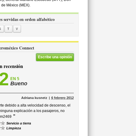
d de México (MEX).
s servidas en orden alfabético
S
T
V
 Aeroméxico Connect
Escribe una opinión
 recensión
,2
EN 5
Bueno
Adriana kusnetz
6 febrero 2012
rte debido a alta velocidad de descenso, el
ninguna explicación a los pasajeros, no
”
 am2469
Servicio a tierra
Limpieza