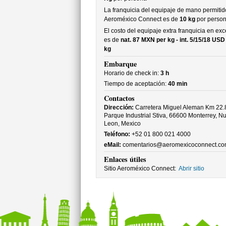
La franquicia del equipaje de mano permitid
Aeroméxico Connect es de
10 kg
por perso
El costo del equipaje extra franquicia en ex
es de
nat. 87 MXN per kg - int. 5/15/18 USD
kg
Embarque
Horario de check in:
3 h
Tiempo de aceptación:
40 min
Contactos
Dirección:
Carretera Miguel Aleman Km 22.
Parque Industrial Stiva, 66600 Monterrey, N
Leon, Mexico
Teléfono:
+52 01 800 021 4000
eMail:
comentarios@aeromexicoconnect.co
Enlaces útiles
Sitio Aeroméxico Connect:
Abrir sitio