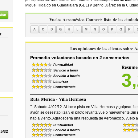
Miguel Hidalgo en Guadalajara (GDL) y Benito Juárez en la Ciuda
nión
Vuelos Aeroméxico Connect: lista de las ciudade
A
C
D
G
H
L
M
N
O
P
Q
R
t
Las opiniones de los clientes sobre
Promedio votaciones basado en 2 comentarios
Puntualidad
Resumen
Servicio a tierra
3
Servicio a bordo
Limpieza
Conveniencia
Ruta
Merida - Villa Hermosa
“
Sabado 4/ 02/12. Al tocar pista en Villa Hermosa y golpear fue
avión se desestabiliza y el piloto levanta vuelo nuevamente.Sin 
habia viento. Agradeceria una respuesta de Aeromexico, vuelo
Puntualidad
Servicio a bordo
25/32
Conveniencia