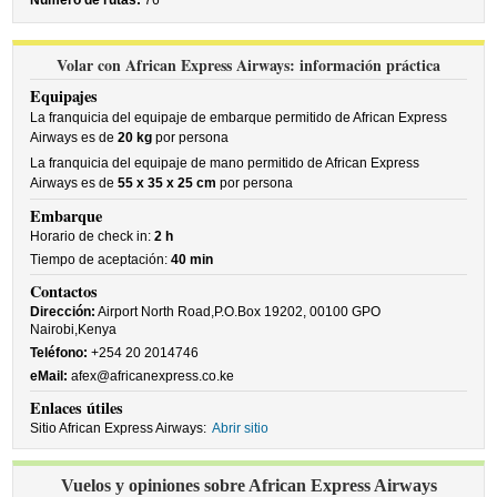
Número de rutas:
76
Volar con African Express Airways: información práctica
Equipajes
La franquicia del equipaje de embarque permitido de African Express
Airways es de
20 kg
por persona
La franquicia del equipaje de mano permitido de African Express
Airways es de
55 x 35 x 25 cm
por persona
Embarque
Horario de check in:
2 h
Tiempo de aceptación:
40 min
Contactos
Dirección:
Airport North Road,P.O.Box 19202, 00100 GPO
Nairobi,Kenya
Teléfono:
+254 20 2014746
eMail:
afex@africanexpress.co.ke
Enlaces útiles
Sitio African Express Airways:
Abrir sitio
Vuelos y opiniones sobre African Express Airways