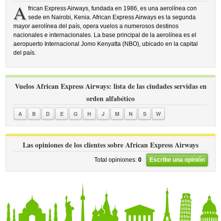
A
frican Express Airways, fundada en 1986, es una aerolínea con
sede en Nairobi, Kenia. African Express Airways es la segunda
mayor aerolínea del país, opera vuelos a numerosos destinos
nacionales e internacionales. La base principal de la aerolínea es el
aeropuerto Internacional Jomo Kenyatta (NBO), ubicado en la capital
del país.
Vuelos African Express Airways: lista de las ciudades servidas en
orden alfabético
A
B
D
E
G
H
J
M
N
S
W
Las opiniones de los clientes sobre African Express Airways
Total opiniones:
0
Escribe una opinión