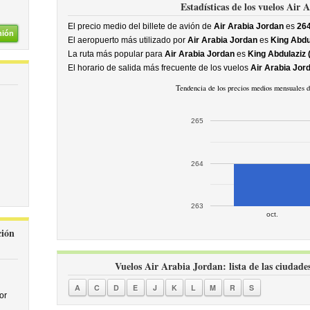
Estadísticas de los vuelos Air
El precio medio del billete de avión de
Air Arabia Jordan
es
26
nión
El aeropuerto más utilizado por
Air Arabia Jordan
es
King Abdu
La ruta más popular para
Air Arabia Jordan
es
King Abdulaziz
El horario de salida más frecuente de los vuelos
Air Arabia Jor
Tendencia de los precios medios mensuales 
265
264
263
oct.
ción
Vuelos Air Arabia Jordan: lista de las ciudades
A
C
D
E
J
K
L
M
R
S
or