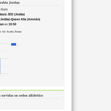
 Arabia Jordan
4
Euro
laziz JED (Jedda)
 (Jedda)-Queen Alia (Ammán)
dan
es
10:50
de Air Arabia Jordan
…
 servidas en orden alfabético