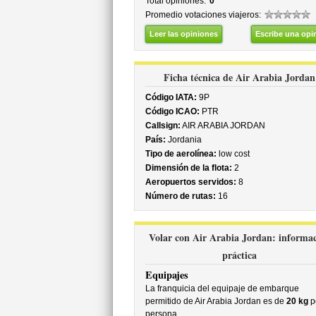
Total opiniones:
0
Promedio votaciones viajeros:
Leer las opiniones
Escribe una opi
Ficha técnica de Air Arabia Jordan
Código IATA:
9P
Código ICAO:
PTR
Callsign:
AIR ARABIA JORDAN
País:
Jordania
Tipo de aerolínea:
low cost
Dimensión de la flota:
2
Aeropuertos servidos:
8
Número de rutas:
16
Volar con Air Arabia Jordan: informa
práctica
Equipajes
La franquicia del equipaje de embarque
permitido de Air Arabia Jordan es de
20 kg
p
persona