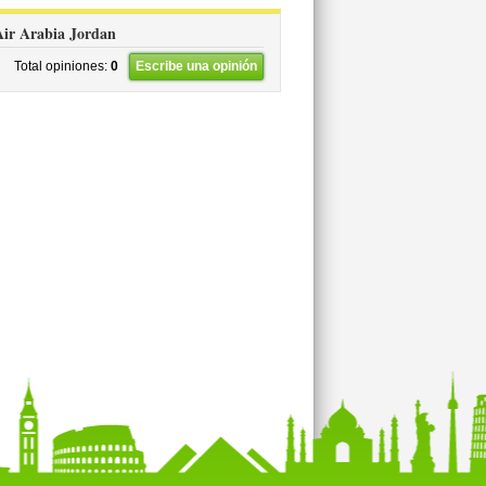
 Air Arabia Jordan
Total opiniones:
0
Escribe una opinión