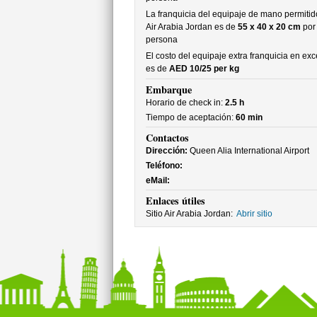
La franquicia del equipaje de mano permitid
Air Arabia Jordan es de
55 x 40 x 20 cm
por
persona
El costo del equipaje extra franquicia en ex
es de
AED 10/25 per kg
Embarque
Horario de check in:
2.5 h
Tiempo de aceptación:
60 min
Contactos
Dirección:
Queen Alia International Airport
Teléfono:
eMail:
Enlaces útiles
Sitio Air Arabia Jordan:
Abrir sitio