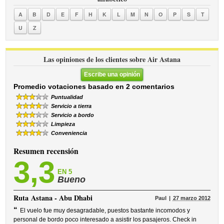
A
B
D
E
F
H
K
L
M
N
O
P
S
T
U
Z
Las opiniones de los clientes sobre Air Astana
Escribe una opinión
Promedio votaciones basado en 2 comentarios
Puntualidad
Servicio a tierra
Servicio a bordo
Limpieza
Conveniencia
Resumen recensión
3,3
EN 5
Bueno
Ruta
Astana - Abu Dhabi
Paul
27 marzo 2012
“
El vuelo fue muy desagradable, puestos bastante incomodos y
personal de bordo poco interesado a asistir los pasajeros. Check in