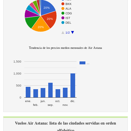
BKK
20%
ALA
CDG
IST
20%
DEL
20%
1/2
Tendencia de los precios medios mensuales de Air Astana
1,500
…
1,000
500
0
ene.
jun.
oct.
dic.
feb.
sep.
nov.
Vuelos Air Astana: lista de las ciudades servidas en orden
alfabético