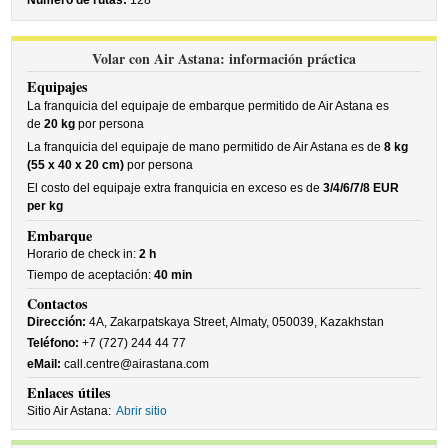
Número de rutas:
128
Volar con Air Astana: información práctica
Equipajes
La franquicia del equipaje de embarque permitido de Air Astana es
de
20 kg
por persona
La franquicia del equipaje de mano permitido de Air Astana es de
8 kg
(55 x 40 x 20 cm)
por persona
El costo del equipaje extra franquicia en exceso es de
3/4/6/7/8 EUR
per kg
Embarque
Horario de check in:
2 h
Tiempo de aceptación:
40 min
Contactos
Dirección:
4A, Zakarpatskaya Street, Almaty, 050039, Kazakhstan
Teléfono:
+7 (727) 244 44 77
eMail:
call.centre@airastana.com
Enlaces útiles
Sitio Air Astana:
Abrir sitio