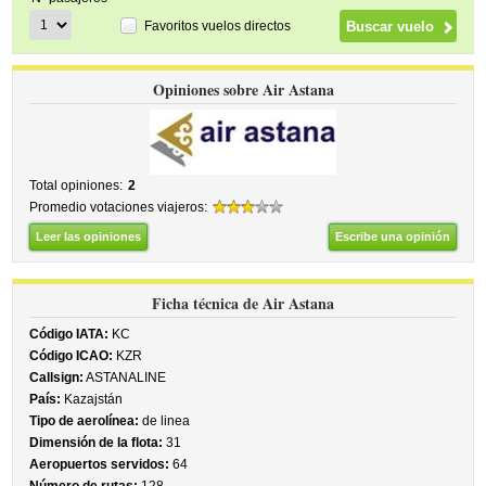
Favoritos vuelos directos
Opiniones sobre Air Astana
Total opiniones:
2
Promedio votaciones viajeros:
Leer las opiniones
Escribe una opinión
Ficha técnica de Air Astana
Código IATA:
KC
Código ICAO:
KZR
Callsign:
ASTANALINE
País:
Kazajstán
Tipo de aerolínea:
de linea
Dimensión de la flota:
31
Aeropuertos servidos:
64