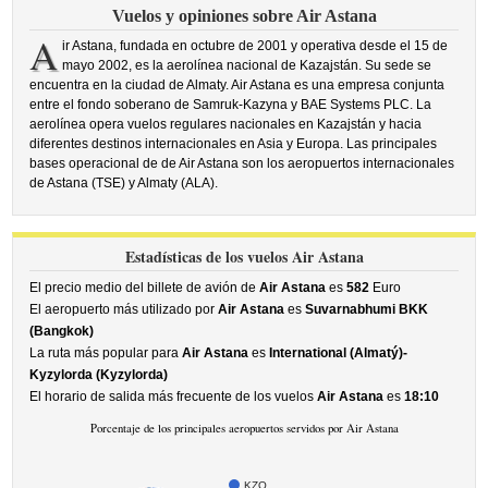
Vuelos y opiniones sobre Air Astana
A
ir Astana, fundada en octubre de 2001 y operativa desde el 15 de
mayo 2002, es la aerolínea nacional de Kazajstán. Su sede se
encuentra en la ciudad de Almaty. Air Astana es una empresa conjunta
entre el fondo soberano de Samruk-Kazyna y BAE Systems PLC. La
aerolínea opera vuelos regulares nacionales en Kazajstán y hacia
diferentes destinos internacionales en Asia y Europa. Las principales
bases operacional de de Air Astana son los aeropuertos internacionales
de Astana (TSE) y Almaty (ALA).
Estadísticas de los vuelos Air Astana
El precio medio del billete de avión de
Air Astana
es
582
Euro
El aeropuerto más utilizado por
Air Astana
es
Suvarnabhumi BKK
(Bangkok)
La ruta más popular para
Air Astana
es
International (Almatý)-
Kyzylorda (Kyzylorda)
El horario de salida más frecuente de los vuelos
Air Astana
es
18:10
Porcentaje de los principales aeropuertos servidos por Air Astana
KZO