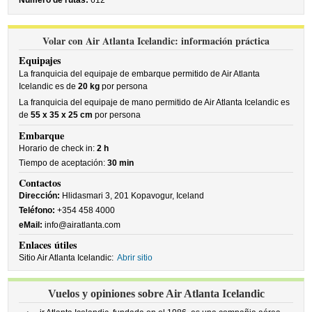
Número de rutas:
612
Volar con Air Atlanta Icelandic: información práctica
Equipajes
La franquicia del equipaje de embarque permitido de Air Atlanta
Icelandic es de
20 kg
por persona
La franquicia del equipaje de mano permitido de Air Atlanta Icelandic es
de
55 x 35 x 25 cm
por persona
Embarque
Horario de check in:
2 h
Tiempo de aceptación:
30 min
Contactos
Dirección:
Hlidasmari 3, 201 Kopavogur, Iceland
Teléfono:
+354 458 4000
eMail:
info@airatlanta.com
Enlaces útiles
Sitio Air Atlanta Icelandic:
Abrir sitio
Vuelos y opiniones sobre Air Atlanta Icelandic