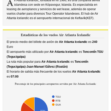
A
ir Atlanta Icelandic, fundada en el 1986, es una compañia aérea
islandesa con sede en Kópavogur, Islanda. Es especialista en
leasing de aeroplanos y servicios de wet lease, además de operar
vuelos charter para diversos Tour Operator Islandeses. El hub de Air
Atlanta Icelandic es el aeropuerto internacional de Keflavík(KEF).
Estadísticas de los vuelos Air Atlanta Icelandic
El precio medio del billete de avión de
Air Atlanta Icelandic
es
240
Euro
El aeropuerto más utilizado por
Air Atlanta Icelandic
es
Toncontín TGU
(Tegucigalpa)
La ruta más popular para
Air Atlanta Icelandic
es
Toncontín
(Tegucigalpa)-Juan Manuel Gálvez (Roatán)
El horario de salida más frecuente de los vuelos
Air Atlanta Icelandic
es
07:00
Porcentaje de los principales aeropuertos servidos por Air Atlanta Icelandic
TGU
RTB
GUA
50%