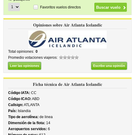
Favoritos vuelos directos
Opiniones sobre Air Atlanta Icelandic
Total opiniones:
0
Promedio votaciones viajeros:
Leer las opiniones
Escribe una opinión
Ficha técnica de Air Atlanta Icelandic
Código IATA:
CC
Código ICAO:
ABD
Callsign:
ATLANTA
País:
Islandia
Tipo de aerolínea:
de linea
Dimensión de la flota:
14
Aeropuertos servidos:
6