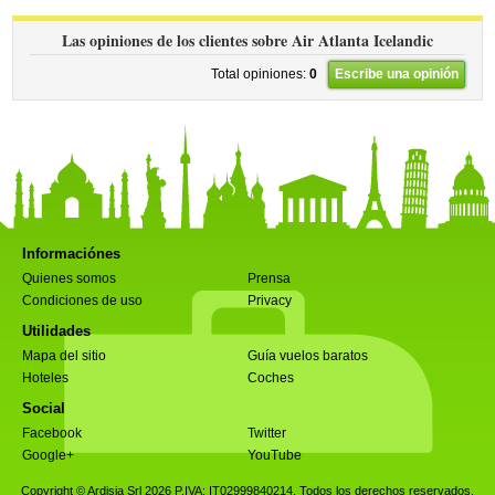
Las opiniones de los clientes sobre Air Atlanta Icelandic
Total opiniones:
0
Escribe una opinión
Informaciónes
Quienes somos
Prensa
Condiciones de uso
Privacy
Utilidades
Mapa del sitio
Guía vuelos baratos
Hoteles
Coches
Social
Facebook
Twitter
Google+
YouTube
Copyright © Ardisia Srl 2026
P.IVA: IT02999840214. Todos los derechos reservados.